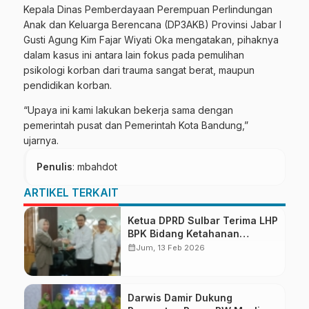
Kepala Dinas Pemberdayaan Perempuan Perlindungan
Anak dan Keluarga Berencana (DP3AKB) Provinsi Jabar I
Gusti Agung Kim Fajar Wiyati Oka mengatakan, pihaknya
dalam kasus ini antara lain fokus pada pemulihan
psikologi korban dari trauma sangat berat, maupun
pendidikan korban.
“Upaya ini kami lakukan bekerja sama dengan
pemerintah pusat dan Pemerintah Kota Bandung,”
ujarnya.
Penulis
: mbahdot
ARTIKEL TERKAIT
Ketua DPRD Sulbar Terima LHP
BPK Bidang Ketahanan
Pangan
calendar_month
Jum, 13 Feb 2026
Darwis Damir Dukung