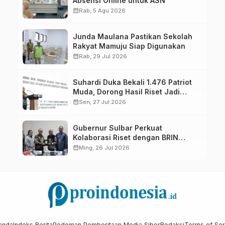
Absensi Online untuk ASN
calendar_month
Rab, 5 Agu 2026
Junda Maulana Pastikan Sekolah
Rakyat Mamuju Siap Digunakan
calendar_month
Rab, 29 Jul 2026
Suhardi Duka Bekali 1.476 Patriot
Muda, Dorong Hasil Riset Jadi
Dasar Kebijakan Transmigrasi
calendar_month
Sen, 27 Jul 2026
Gubernur Sulbar Perkuat
Kolaborasi Riset dengan BRIN
untuk Mendukung Pembangunan
calendar_month
Ming, 26 Jul 2026
Daerah
anda
Indeks Berita
Pedoman Pemberitaan Media Siber
Redaksi
Terms of Ser