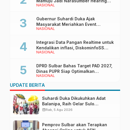
Mamuju Jadi Narasumber Hearing
NASIONAL
Bersama Wakil Ketua I DPRD Sulbar
Gubernur Suhardi Duka Ajak
Masyarakat Meriahkan Event
NASIONAL
Manakarra Fair 2026
Integrasi Data Pangan Realtime untuk
Kendalikan inflasi, DiskominfoSS
NASIONAL
Sulbar Kembangkan Sistem SAPEDA
DPRD Sulbar Bahas Target PAD 2027,
Dinas PUPR Siap Optimalkan
NASIONAL
Pendapatan Daerah
UPDATE BERITA
Suhardi Duka Dikukuhkan Adat
Balanipa, Raih Gelar Sulo
Tappidena
calendar_month
Rab, 5 Agu 2026
Pemprov Sulbar akan Terapkan