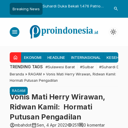
ka Bekali 1.476 Patriot
Gubernur Sulbar Perkuat
Temui Menter
search
Breaking News
ng Hasil Riset Jadi
Kolaborasi Riset dengan BRIN
Dapat 28 Ka
ijakan Transmigrasi
untuk Mendukung Pembangunan
Kapal 30 GT,
Daerah
Tambak Raky
menu
light_mode
home
EKONOMI
HEADLINE
INTERNASIONAL
KESEHATA
TRENDING TAGS
#Sulawesi Barat
#Sulbar
#Suhardi Duka
Beranda
»
RAGAM
»
Vonis Mati Herry Wirawan, Ridwan Kamil:
Hormati Putusan Pengadilan
RAGAM
Vonis Mati Herry Wirawan,
Ridwan Kamil: Hormati
Putusan Pengadilan
account_circle
calendar_month
visibility
comment
mbahdot
Sen, 4 Apr 2022
251
0 komentar