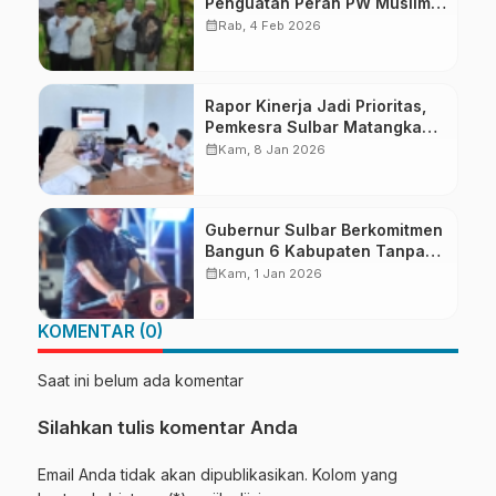
Penguatan Peran PW Muslimat
NU di Era Modern
calendar_month
Rab, 4 Feb 2026
Rapor Kinerja Jadi Prioritas,
Pemkesra Sulbar Matangkan
Persiapan LKjIP dan LPPD
calendar_month
Kam, 8 Jan 2026
Gubernur Sulbar Berkomitmen
Bangun 6 Kabupaten Tanpa
Pilih Kasih
calendar_month
Kam, 1 Jan 2026
KOMENTAR (0)
Saat ini belum ada komentar
Silahkan tulis komentar Anda
Email Anda tidak akan dipublikasikan. Kolom yang