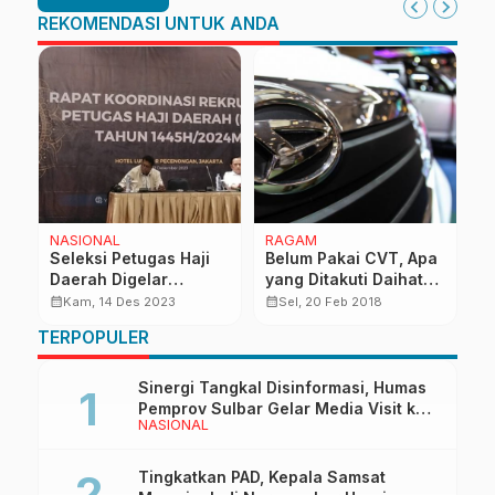
REKOMENDASI UNTUK ANDA
NASIONAL
RAGAM
O
Seleksi Petugas Haji
Belum Pakai CVT, Apa
B
i
Daerah Digelar
yang Ditakuti Daihatsu
P
Januari 2024
Indonesia?
P
calendar_month
calendar_month
calendar_month
Kam, 14 Des 2023
Sel, 20 Feb 2018
Po
TERPOPULER
Sinergi Tangkal Disinformasi, Humas
Pemprov Sulbar Gelar Media Visit ke
NASIONAL
Kantor Redaksi di Mamuju
Tingkatkan PAD, Kepala Samsat