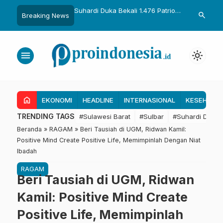
uka Dikukuhkan Adat
Suhardi Duka Bekali 1.476 Patriot
Gubernur Sul
search
Breaking News
Raih Gelar Sulo
Muda, Dorong Hasil Riset Jadi
Kolaborasi R
a
Dasar Kebijakan Transmigrasi
untuk Mend
Daerah
menu
light_mode
home
EKONOMI
HEADLINE
INTERNASIONAL
KESEHATA
TRENDING TAGS
#Sulawesi Barat
#Sulbar
#Suhardi Duka
Beranda
»
RAGAM
»
Beri Tausiah di UGM, Ridwan Kamil:
Positive Mind Create Positive Life, Memimpinlah Dengan Niat
Ibadah
RAGAM
Beri Tausiah di UGM, Ridwan
Kamil: Positive Mind Create
Positive Life, Memimpinlah