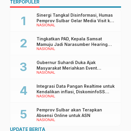
TERPOPULER
Sinergi Tangkal Disinformasi, Humas
Pemprov Sulbar Gelar Media Visit ke
NASIONAL
Kantor Redaksi di Mamuju
Tingkatkan PAD, Kepala Samsat
Mamuju Jadi Narasumber Hearing
NASIONAL
Bersama Wakil Ketua I DPRD Sulbar
Gubernur Suhardi Duka Ajak
Masyarakat Meriahkan Event
NASIONAL
Manakarra Fair 2026
Integrasi Data Pangan Realtime untuk
Kendalikan inflasi, DiskominfoSS
NASIONAL
Sulbar Kembangkan Sistem SAPEDA
Pemprov Sulbar akan Terapkan
Absensi Online untuk ASN
NASIONAL
UPDATE BERITA