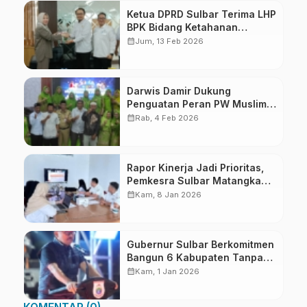
Ketua DPRD Sulbar Terima LHP
BPK Bidang Ketahanan
Pangan
calendar_month
Jum, 13 Feb 2026
Darwis Damir Dukung
Penguatan Peran PW Muslimat
NU di Era Modern
calendar_month
Rab, 4 Feb 2026
Rapor Kinerja Jadi Prioritas,
Pemkesra Sulbar Matangkan
Persiapan LKjIP dan LPPD
calendar_month
Kam, 8 Jan 2026
Gubernur Sulbar Berkomitmen
Bangun 6 Kabupaten Tanpa
Pilih Kasih
calendar_month
Kam, 1 Jan 2026