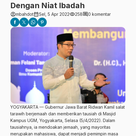
Dengan Niat Ibadah
account_circle
calendar_month
visibility
comment
mbahdot
Sel, 5 Apr 2022
258
0 komentar
YOGYAKARTA — Gubernur Jawa Barat Ridwan Kamil salat
tarawih berjemaah dan memberikan tausiah di Masjid
Kampus UGM, Yogyakarta, Selasa (5/4/2022). Dalam
tausiahnya, ia mendoakan jemaah, yang mayoritas
merupakan mahasiswa, dapat menjadi pemimpin masa