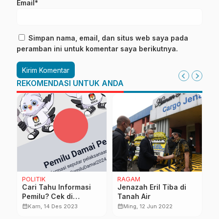
Email*
Simpan nama, email, dan situs web saya pada
peramban ini untuk komentar saya berikutnya.
REKOMENDASI UNTUK ANDA
RAGAM
NASIONAL
 di
Positif Progres
Sulbar Target PAD dari
Reformasi Birokrasi di
Sawit & Galian C Rp12
Jawa Barat
Miliar per Tahun
calendar_month
calendar_month
Jum, 25 Mar 2022
Rab, 7 Mei 2025