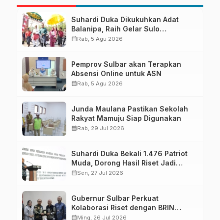
Suhardi Duka Dikukuhkan Adat
Balanipa, Raih Gelar Sulo
Tappidena
calendar_month
Rab, 5 Agu 2026
Pemprov Sulbar akan Terapkan
Absensi Online untuk ASN
calendar_month
Rab, 5 Agu 2026
Junda Maulana Pastikan Sekolah
Rakyat Mamuju Siap Digunakan
calendar_month
Rab, 29 Jul 2026
Suhardi Duka Bekali 1.476 Patriot
Muda, Dorong Hasil Riset Jadi
Dasar Kebijakan Transmigrasi
calendar_month
Sen, 27 Jul 2026
Gubernur Sulbar Perkuat
Kolaborasi Riset dengan BRIN
untuk Mendukung Pembangunan
calendar_month
Ming, 26 Jul 2026