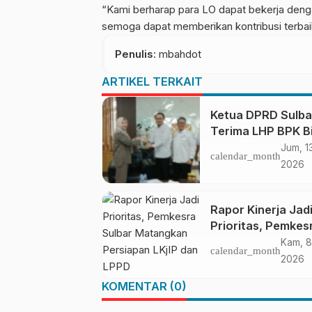
“Kami berharap para LO dapat bekerja deng
semoga dapat memberikan kontribusi terbai
Penulis
: mbahdot
ARTIKEL TERKAIT
Ketua DPRD Sulba
Terima LHP BPK B
Ketahanan Panga
Jum, 1
calendar_month
2026
Rapor Kinerja Jad
Prioritas, Pemkes
Sulbar Matangka
Kam, 8
calendar_month
Persiapan LKjIP d
2026
LPPD
KOMENTAR (0)