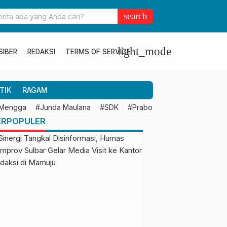
ulbar Perkuat Kolaborasi Riset dengan BRIN untuk Mendukung
search
an Daerah
light_mode
SIBER
REDAKSI
TERMS OF SERVICE
TIK
RAGAM
 Mengga
#Junda Maulana
#SDK
#Prabowo Subianto
#Mamu
ERPOPULER