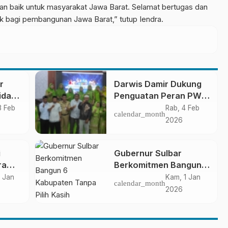
an baik untuk masyarakat Jawa Barat. Selamat bertugas dan
k bagi pembangunan Jawa Barat,” tutup Iendra.
r
Darwis Damir Dukung
idang
Penguatan Peran PW
n
Muslimat NU di Era
3 Feb
Rab, 4 Feb
calendar_month
Modern
2026
i
Gubernur Sulbar
ra
Berkomitmen Bangun 6
n
Kabupaten Tanpa Pilih
 Jan
Kam, 1 Jan
calendar_month
an
Kasih
2026