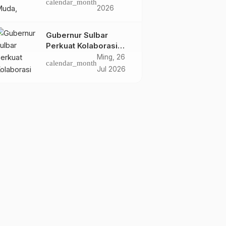
calendar_month
Dasar Kebijakan
2026
Transmigrasi
Gubernur Sulbar
Perkuat Kolaborasi
Riset dengan BRIN
Ming, 26
calendar_month
untuk Mendukung
Jul 2026
Pembangunan Daerah