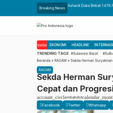
aih Gelar Sulo Tappidena
Suhardi Duka Bekali 1.476 
Breaking News
Transmigrasi
home
EKONOMI
HEADLINE
INTERNAS
TRENDING TAGS
#Sulawesi Barat
#Sulb
Beranda
»
RAGAM
»
Sekda Herman Suryatman 
RAGAM
Sekda Herman Sur
Cepat dan Progres
account_circle
calendar_mont
mbahdot
Facebook
Twitter
Whatsapp