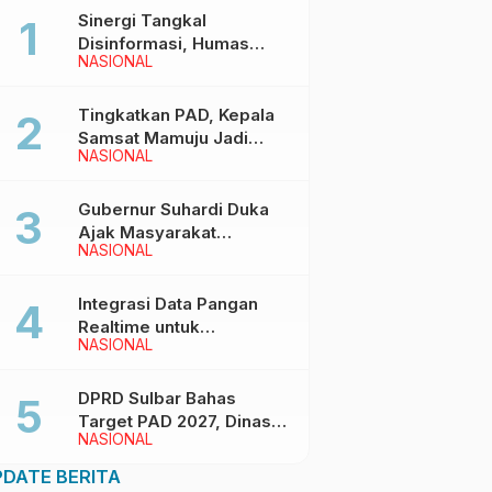
Sinergi Tangkal
Disinformasi, Humas
NASIONAL
Pemprov Sulbar Gelar
Media Visit ke Kantor
Redaksi di Mamuju
Tingkatkan PAD, Kepala
Samsat Mamuju Jadi
NASIONAL
Narasumber Hearing
Bersama Wakil Ketua I
DPRD Sulbar
Gubernur Suhardi Duka
Ajak Masyarakat
NASIONAL
Meriahkan Event
Manakarra Fair 2026
Integrasi Data Pangan
Realtime untuk
NASIONAL
Kendalikan inflasi,
DiskominfoSS Sulbar
Kembangkan Sistem
DPRD Sulbar Bahas
SAPEDA
Target PAD 2027, Dinas
NASIONAL
PUPR Siap Optimalkan
Pendapatan Daerah
DATE BERITA