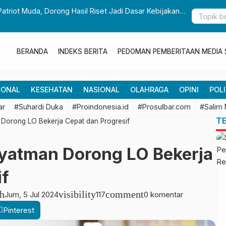
Patriot Muda, Dorong Hasil Riset Jadi Dasar Kebijakan
Gubernur S
Pembangun
BERANDA
INDEKS BERITA
PEDOMAN PEMBERITAAN MEDIA 
IONAL
KESEHATAN
NASIONAL
OLAHRAGA
OPINI
POLI
ar
#Suhardi Duka
#Proindonesia.id
#Prosulbar.com
#Salim
T
Dorong LO Bekerja Cepat dan Progresif
yatman Dorong LO Bekerja
if
h
visibility
comment
Jum, 5 Jul 2024
117
0 komentar
Pinterest