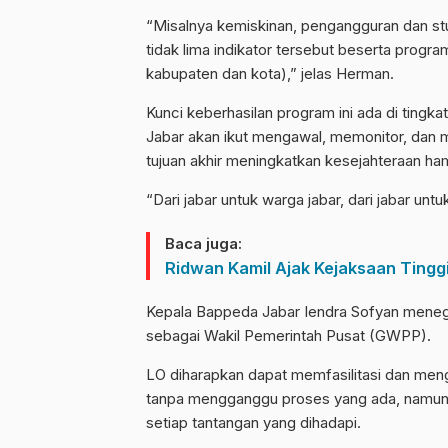
“Misalnya kemiskinan, pengangguran dan stun
tidak lima indikator tersebut beserta program
kabupaten dan kota),” jelas Herman.
Kunci keberhasilan program ini ada di ting
Jabar akan ikut mengawal, memonitor, dan 
tujuan akhir meningkatkan kesejahteraan ha
“Dari jabar untuk warga jabar, dari jabar unt
Baca juga:
Ridwan Kamil Ajak Kejaksaan Ting
Kepala Bappeda Jabar Iendra Sofyan meneg
sebagai Wakil Pemerintah Pusat (GWPP).
LO diharapkan dapat memfasilitasi dan men
tanpa mengganggu proses yang ada, namun j
setiap tantangan yang dihadapi.