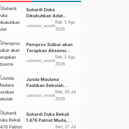
Suhardi Duka
Dikukuhkan Adat
Balanipa, Raih Gelar
Rab, 5 Agu
calendar_month
Sulo Tappidena
2026
Pemprov Sulbar akan
Terapkan Absensi
Online untuk ASN
Rab, 5 Agu
calendar_month
2026
Junda Maulana
Pastikan Sekolah
Rakyat Mamuju Siap
Rab, 29 Jul
calendar_month
Digunakan
2026
Suhardi Duka Bekali
1.476 Patriot Muda,
Dorong Hasil Riset Jadi
Sen, 27 Jul