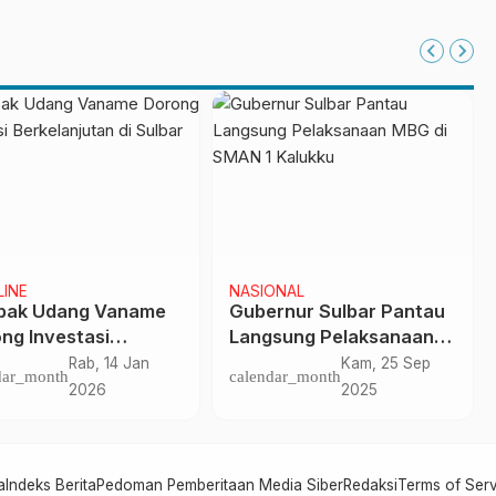
ONAL
RAGAM
engahan Agustus
Perluas Jaringan, Petani
, 100 Sekolah
Milenial Jabar Goes to
at Beroperasi
Japan
Sen, 4 Agu
Sel, 30 Mei
dar_month
calendar_month
2025
2023
a
Indeks Berita
Pedoman Pemberitaan Media Siber
Redaksi
Terms of Ser