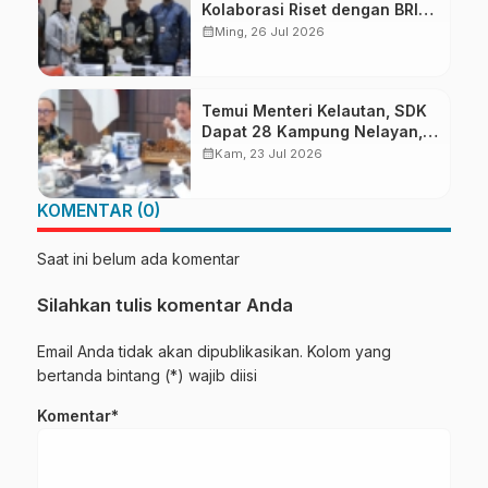
Kolaborasi Riset dengan BRIN
untuk Mendukung
calendar_month
Ming, 26 Jul 2026
Pembangunan Daerah
Temui Menteri Kelautan, SDK
Dapat 28 Kampung Nelayan,
28 Kapal 30 GT, Revitalisasi
calendar_month
Kam, 23 Jul 2026
400 Ha Tambak Rakyat
KOMENTAR (0)
Saat ini belum ada komentar
Silahkan tulis komentar Anda
Email Anda tidak akan dipublikasikan. Kolom yang
bertanda bintang (*) wajib diisi
Komentar*