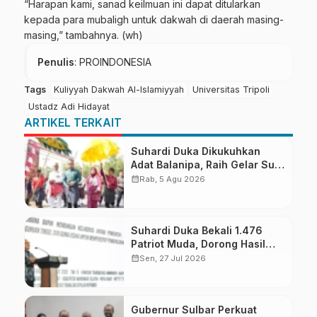
“Harapan kami, sanad keilmuan ini dapat ditularkan
kepada para mubaligh untuk dakwah di daerah masing-
masing,” tambahnya. (wh)
Penulis
: PROINDONESIA
Tags
Kuliyyah Dakwah Al-Islamiyyah
Universitas Tripoli
Ustadz Adi Hidayat
ARTIKEL TERKAIT
Suhardi Duka Dikukuhkan
Adat Balanipa, Raih Gelar Sulo
Tappidena
calendar_month
Rab, 5 Agu 2026
Suhardi Duka Bekali 1.476
Patriot Muda, Dorong Hasil
Riset Jadi Dasar Kebijakan
calendar_month
Sen, 27 Jul 2026
Transmigrasi
Gubernur Sulbar Perkuat