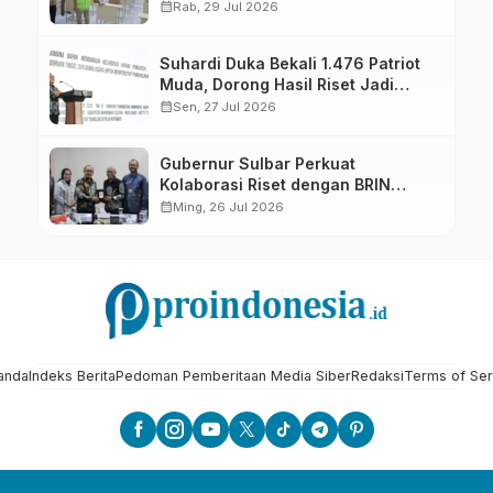
calendar_month
Rab, 29 Jul 2026
Suhardi Duka Bekali 1.476 Patriot
Muda, Dorong Hasil Riset Jadi
Dasar Kebijakan Transmigrasi
calendar_month
Sen, 27 Jul 2026
Gubernur Sulbar Perkuat
Kolaborasi Riset dengan BRIN
untuk Mendukung Pembangunan
calendar_month
Ming, 26 Jul 2026
Daerah
anda
Indeks Berita
Pedoman Pemberitaan Media Siber
Redaksi
Terms of Ser