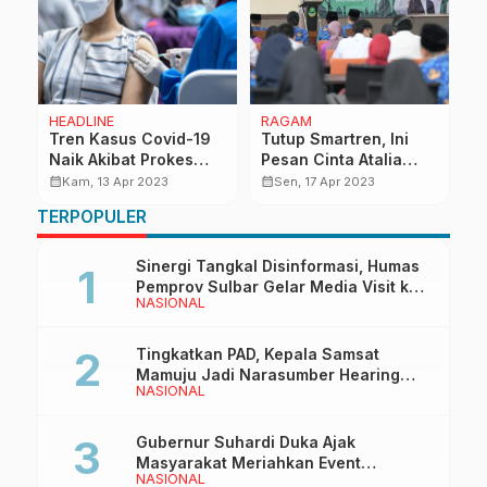
HEADLINE
RAGAM
R
Tren Kasus Covid-19
Tutup Smartren, Ini
R
r
Naik Akibat Prokes
Pesan Cinta Atalia
2
Longgar, Pemerintah
buat Anak Jabar
H
calendar_month
calendar_month
calendar_month
Kam, 13 Apr 2023
Sen, 17 Apr 2023
Ingatkan Vaksin
P
TERPOPULER
Booster
Sinergi Tangkal Disinformasi, Humas
Pemprov Sulbar Gelar Media Visit ke
NASIONAL
Kantor Redaksi di Mamuju
Tingkatkan PAD, Kepala Samsat
Mamuju Jadi Narasumber Hearing
NASIONAL
Bersama Wakil Ketua I DPRD Sulbar
Gubernur Suhardi Duka Ajak
Masyarakat Meriahkan Event
NASIONAL
Manakarra Fair 2026