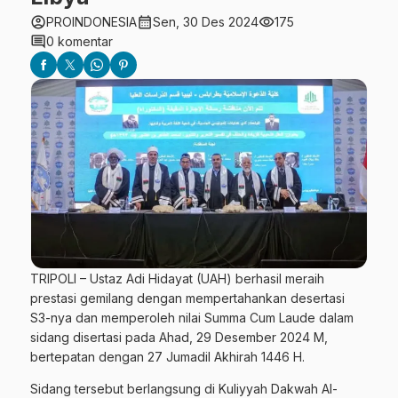
account_circle
calendar_month
visibility
PROINDONESIA
Sen, 30 Des 2024
175
comment
0 komentar
TRIPOLI – Ustaz Adi Hidayat (UAH) berhasil meraih
prestasi gemilang dengan mempertahankan desertasi
S3-nya dan memperoleh nilai Summa Cum Laude dalam
sidang disertasi pada Ahad, 29 Desember 2024 M,
bertepatan dengan 27 Jumadil Akhirah 1446 H.
Sidang tersebut berlangsung di Kuliyyah Dakwah Al-