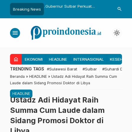
ka Bekali 1.476 Patriot
Gubernur Sulbar Perkuat
Temui Menter
search
Breaking News
ng Hasil Riset Jadi
Kolaborasi Riset dengan BRIN
Dapat 28 Ka
ijakan Transmigrasi
untuk Mendukung Pembangunan
Kapal 30 GT,
Daerah
Tambak Raky
menu
light_mode
home
EKONOMI
HEADLINE
INTERNASIONAL
KESEHATA
TRENDING TAGS
#Sulawesi Barat
#Sulbar
#Suhardi Duka
Beranda
»
HEADLINE
»
Ustadz Adi Hidayat Raih Summa Cum
Laude dalam Sidang Promosi Doktor di Libya
HEADLINE
Ustadz Adi Hidayat Raih
Summa Cum Laude dalam
Sidang Promosi Doktor di
Libya