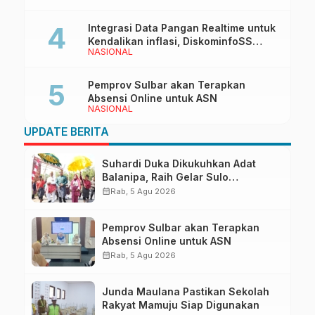
Integrasi Data Pangan Realtime untuk
Kendalikan inflasi, DiskominfoSS
NASIONAL
Sulbar Kembangkan Sistem SAPEDA
Pemprov Sulbar akan Terapkan
Absensi Online untuk ASN
NASIONAL
UPDATE BERITA
Suhardi Duka Dikukuhkan Adat
Balanipa, Raih Gelar Sulo
Tappidena
calendar_month
Rab, 5 Agu 2026
Pemprov Sulbar akan Terapkan
Absensi Online untuk ASN
calendar_month
Rab, 5 Agu 2026
Junda Maulana Pastikan Sekolah
Rakyat Mamuju Siap Digunakan