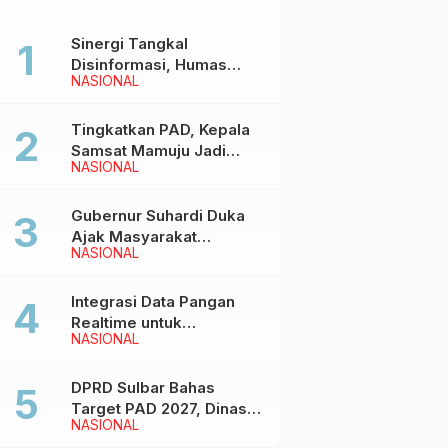
Sinergi Tangkal
Disinformasi, Humas
NASIONAL
Pemprov Sulbar Gelar
Media Visit ke Kantor
Redaksi di Mamuju
Tingkatkan PAD, Kepala
Samsat Mamuju Jadi
NASIONAL
Narasumber Hearing
Bersama Wakil Ketua I
DPRD Sulbar
Gubernur Suhardi Duka
Ajak Masyarakat
NASIONAL
Meriahkan Event
Manakarra Fair 2026
Integrasi Data Pangan
Realtime untuk
NASIONAL
Kendalikan inflasi,
DiskominfoSS Sulbar
Kembangkan Sistem
DPRD Sulbar Bahas
SAPEDA
Target PAD 2027, Dinas
NASIONAL
PUPR Siap Optimalkan