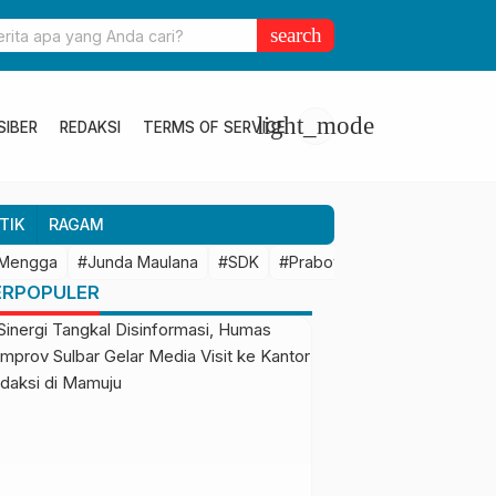
ulbar Perkuat Kolaborasi Riset dengan BRIN untuk Mendukung
search
an Daerah
light_mode
SIBER
REDAKSI
TERMS OF SERVICE
TIK
RAGAM
 Mengga
#Junda Maulana
#SDK
#Prabowo Subianto
#Mamu
ERPOPULER