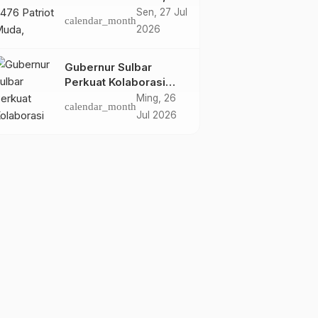
Dorong Hasil Riset Jadi
Sen, 27 Jul
calendar_month
Dasar Kebijakan
2026
Transmigrasi
Gubernur Sulbar
Perkuat Kolaborasi
Riset dengan BRIN
Ming, 26
calendar_month
untuk Mendukung
Jul 2026
Pembangunan Daerah