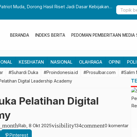
Patriot Muda, Dorong Hasil Riset Jadi Dasar Kebijakan
Gubernur S
Pembangun
BERANDA
INDEKS BERITA
PEDOMAN PEMBERITAAN MEDIA 
IONAL
KESEHATAN
NASIONAL
OLAHRAGA
OPINI
POLI
ar
#Suhardi Duka
#Proindonesia.id
#Prosulbar.com
#Salim
T
Pelatihan Digital Leadership Academy
ka Pelatihan Digital
my
r_month
visibility
comment
Rab, 8 Okt 2025
134
0 komentar
Pinterest