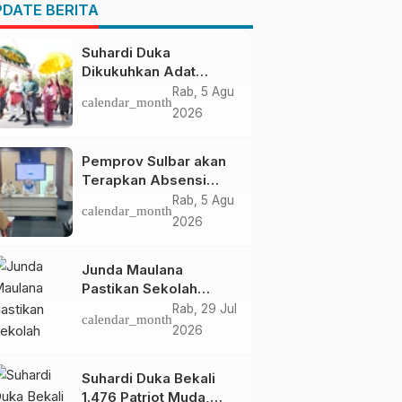
Pendapatan Daerah
DATE BERITA
Suhardi Duka
Dikukuhkan Adat
Balanipa, Raih Gelar
Rab, 5 Agu
calendar_month
Sulo Tappidena
2026
Pemprov Sulbar akan
Terapkan Absensi
Online untuk ASN
Rab, 5 Agu
calendar_month
2026
Junda Maulana
Pastikan Sekolah
Rakyat Mamuju Siap
Rab, 29 Jul
calendar_month
Digunakan
2026
Suhardi Duka Bekali
1.476 Patriot Muda,