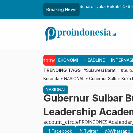
aih Gelar Sulo Tappidena
Suhardi Duka Bekali 1.476 
Breaking News
Transmigrasi
home
EKONOMI
HEADLINE
INTERNAS
TRENDING TAGS
#Sulawesi Barat
#Sulb
Beranda
»
NASIONAL
»
Gubernur Sulbar Buka 
NASIONAL
Gubernur Sulbar Bu
Leadership Acade
account_circle
calenda
PROINDONESIA
Facebook
Twitter
Whatsapp