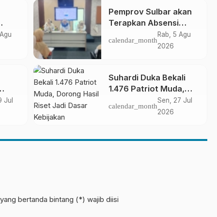
Pemprov Sulbar akan
Terapkan Absensi
ar
Online untuk ASN
 Agu
Rab, 5 Agu
calendar_month
2026
Suhardi Duka Bekali
1.476 Patriot Muda,
ap
Dorong Hasil Riset Jadi
9 Jul
Sen, 27 Jul
calendar_month
Dasar Kebijakan
2026
Transmigrasi
yang bertanda bintang (*) wajib diisi