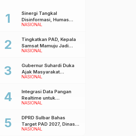
Sinergi Tangkal
Disinformasi, Humas
NASIONAL
Pemprov Sulbar Gelar
Media Visit ke Kantor
Redaksi di Mamuju
Tingkatkan PAD, Kepala
Samsat Mamuju Jadi
NASIONAL
Narasumber Hearing
Bersama Wakil Ketua I
DPRD Sulbar
Gubernur Suhardi Duka
Ajak Masyarakat
NASIONAL
Meriahkan Event
Manakarra Fair 2026
Integrasi Data Pangan
Realtime untuk
NASIONAL
Kendalikan inflasi,
DiskominfoSS Sulbar
Kembangkan Sistem
DPRD Sulbar Bahas
SAPEDA
Target PAD 2027, Dinas
NASIONAL
PUPR Siap Optimalkan