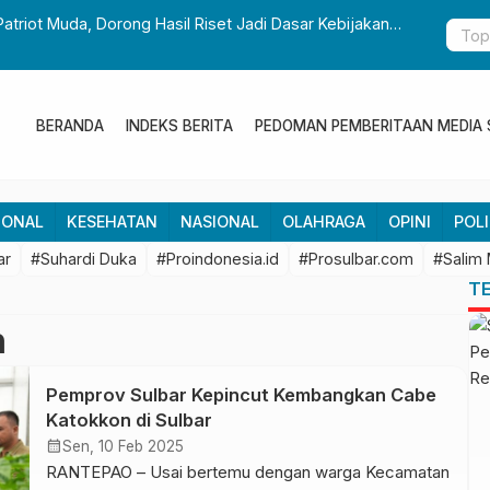
kan
Gubernur Sulbar Perkuat Kolaborasi Riset dengan BRIN untu
Pembangunan Daerah
BERANDA
INDEKS BERITA
PEDOMAN PEMBERITAAN MEDIA 
IONAL
KESEHATAN
NASIONAL
OLAHRAGA
OPINI
POLI
ar
#Suhardi Duka
#Proindonesia.id
#Prosulbar.com
#Salim
T
n
Pemprov Sulbar Kepincut Kembangkan Cabe
Katokkon di Sulbar
calendar_month
Sen, 10 Feb 2025
RANTEPAO – Usai bertemu dengan warga Kecamatan