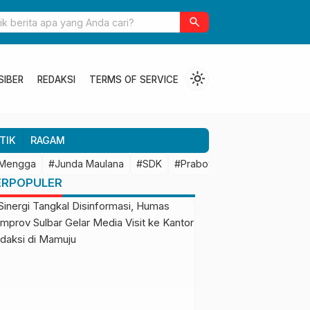
k Mendukung
Temui Menteri Kelautan, SDK Dapat 28 Kampun
search
Revitalisasi 400 Ha Tambak Rakyat
light_mode
SIBER
REDAKSI
TERMS OF SERVICE
TIK
RAGAM
 Mengga
#Junda Maulana
#SDK
#Prabowo Subianto
#Mamu
ERPOPULER