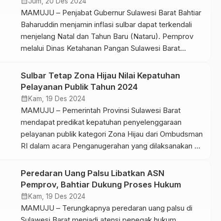
calendar_month
Jum, 20 Des 2024
Bahtiar berharap tim […]
MAMUJU – Penjabat Gubernur Sulawesi Barat Bahtiar
Baharuddin menjamin inflasi sulbar dapat terkendali
menjelang Natal dan Tahun Baru (Nataru). Pemprov
melalui Dinas Ketahanan Pangan Sulawesi Barat
bersama Pemkab Mamuju melaksanakan gerakan
pangan murah atau pasar murah, Kamis 19 Desember
Sulbar Tetap Zona Hijau Nilai Kepatuhan
2024. Hadir langsung Pj Gubernur Sulbar Bahtiar
Pelayanan Publik Tahun 2024
Baharuddin. Turut mendampingi Bupati Mamuju
calendar_month
Kam, 19 Des 2024
Sutinah Suhardi dan jajaran […]
MAMUJU – Pemerintah Provinsi Sulawesi Barat
mendapat predikat kepatuhan penyelenggaraan
pelayanan publik kategori Zona Hijau dari Ombudsman
RI dalam acara Penganugerahan yang dilaksanakan di
Graha Sandeq Kompleks Rujab Gubernur Sulbar, Rabu
(18/12/2024) PJs Kepala Perwakilan Ombudsman
Peredaran Uang Palsu Libatkan ASN
Provinsi Sulbar Ismu Iskandar menjalankan
Pemprov, Bahtiar Dukung Proses Hukum
serangkaian penilaian di berbagai lingkup lembaga.
calendar_month
Kam, 19 Des 2024
Tahun ini merupakan tahun ketiga dalam penilaian
MAMUJU – Terungkapnya peredaran uang palsu di
kepatuhan […]
Sulawesi Barat menjadi atensi penegak hukum,