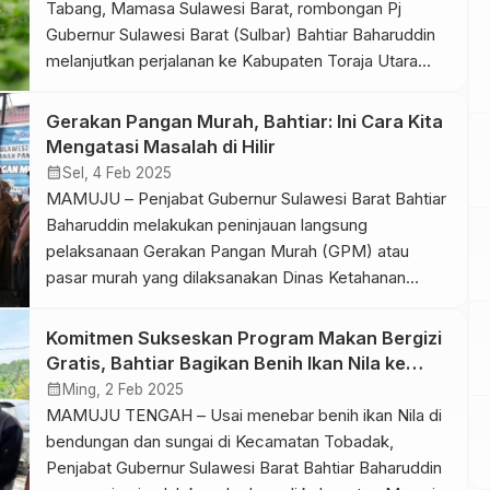
Tabang, Mamasa Sulawesi Barat, rombongan Pj
Gubernur Sulawesi Barat (Sulbar) Bahtiar Baharuddin
melanjutkan perjalanan ke Kabupaten Toraja Utara
Sulawesi Selatan, Minggu 9 Februari 2025 sore. Di
daerah yang memiliki budaya yang sama dengan
Gerakan Pangan Murah, Bahtiar: Ini Cara Kita
Mamasa tersebut, rombongan OPD Pemprov Sulbar
Mengatasi Masalah di Hilir
melihat Smart Farm Cabe Katokkon yang dikelola oleh
calendar_month
Sel, 4 Feb 2025
kelompok […]
MAMUJU – Penjabat Gubernur Sulawesi Barat Bahtiar
Baharuddin melakukan peninjauan langsung
pelaksanaan Gerakan Pangan Murah (GPM) atau
pasar murah yang dilaksanakan Dinas Ketahanan
Pangan (Ketapang) Sulbar di Taman Karema,
Kabupaten Mamuju, Senin 3 Februari 2025. Hadir juga
Komitmen Sukseskan Program Makan Bergizi
Ketua DPRD Sulbar Amalia Fitri Aras, Wakil Ketua
Gratis, Bahtiar Bagikan Benih Ikan Nila ke
DPRD Sulbar Munandar Wijaya Ramlan, Kepala BI
Sejumlah Kades
calendar_month
Ming, 2 Feb 2025
Sulbar, perwakilan Polda […]
MAMUJU TENGAH – Usai menebar benih ikan Nila di
bendungan dan sungai di Kecamatan Tobadak,
Penjabat Gubernur Sulawesi Barat Bahtiar Baharuddin