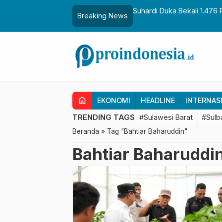
ka Bekali 1.476 Patriot Muda, Dorong Hasil Riset Jadi Dasar Kebija
Breaking News
asi
home
EKONOMI
HEADLINE
INTERNAS
TRENDING TAGS
#Sulawesi Barat
#Sulb
Beranda
»
Tag "Bahtiar Baharuddin"
Bahtiar Baharuddi