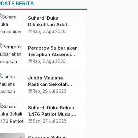
Pendapatan Daerah
DATE BERITA
Suhardi Duka
Dikukuhkan Adat
Balanipa, Raih Gelar
calendar_month
Rab, 5 Agu 2026
Sulo Tappidena
Pemprov Sulbar akan
Terapkan Absensi
Online untuk ASN
calendar_month
Rab, 5 Agu 2026
Junda Maulana
Pastikan Sekolah
Rakyat Mamuju Siap
calendar_month
Rab, 29 Jul 2026
Digunakan
Suhardi Duka Bekali
1.476 Patriot Muda,
Dorong Hasil Riset Jadi
calendar_month
Sen, 27 Jul 2026
Dasar Kebijakan
Transmigrasi
Gubernur Sulbar