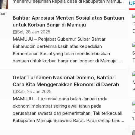
menemui sejumlah kepala desa di kabupaten Mamuju
UP
Tengah. Dalam melakukan kunjungan di Mamuju
Tengah Bahtiar bersama Ketua DPRD Sulbar Amalia
Bahtiar Apresiasi Menteri Sosial atas Bantuan
Fitri Aras. Bahtiar mengatakan, ikan nila merupakan
untuk Korban Banjir di Mamuju
salah satu sumber gizi masyarakat, Ia berharap […]
calendar_month
Sel, 28 Jan 2025
MAMUJU – Penjabat Gubernur Sulbar Bahtiar
Baharuddin berterima kasih atas kepedulian
Kementerian Sosial yang telah mendistribusikan
bantuan untuk korban banjir dan longsor di Mamuju.
Bahtiar juga berterima kasih atas kekompakan
Organisasi Perangkat Daerah (OPD) Pemprov Sulbar,
Gelar Turnamen Nasional Domino, Bahtiar:
Pemkab Mamuju, dan instansi vertikal lainnya yang
Cara Kita Menggerakkan Ekonomi di Daerah
kompak dalam penanggulangan bencana. “Terima
calendar_month
Sab, 25 Jan 2025
kasih tim penangggulangan yang kompak dil lapangan
MAMUJU – Lazimnya pada bulan Januari roda
[…]
ekonomi melambat seiring awal tahun pada
perusahaan swasta dan pemerintahan. Tak terkecuali
Kabupaten Mamuju Sulawesi Barat. Pada setiap tahun
nyaris tak ada even untuk menggerakan ekonomi. Hal
ini tentu berdampak pada perputaran roda ekonomi di