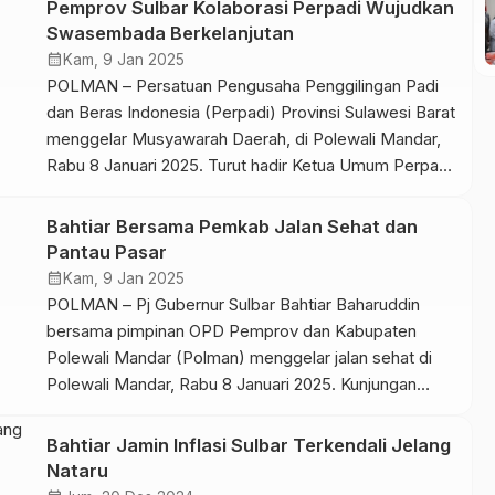
Pemprov Sulbar Kolaborasi Perpadi Wujudkan
daerah tersebut. Namun Penjabat Gubernur Sulbar
Swasembada Berkelanjutan
Bahtiar Baharuddin punya cara lain. Sepanjang Januari
calendar_month
Kam, 9 Jan 2025
[…]
POLMAN – Persatuan Pengusaha Penggilingan Padi
dan Beras Indonesia (Perpadi) Provinsi Sulawesi Barat
menggelar Musyawarah Daerah, di Polewali Mandar,
Rabu 8 Januari 2025. Turut hadir Ketua Umum Perpadi
Sutarto Alimoeso, Pj Gubernur Sulbar Bahtiar
Baharuddin, Ketua DPRD Sulbar Amalia Fitri Aras,
Bahtiar Bersama Pemkab Jalan Sehat dan
jajaran OPD Pemprov Sulbar dan Pemkab Polman,
Pantau Pasar
instansi vertikal, perbankan, perguruan tinggi, dan
calendar_month
Kam, 9 Jan 2025
anggota […]
POLMAN – Pj Gubernur Sulbar Bahtiar Baharuddin
bersama pimpinan OPD Pemprov dan Kabupaten
Polewali Mandar (Polman) menggelar jalan sehat di
Polewali Mandar, Rabu 8 Januari 2025. Kunjungan
silaturahmi ini sekaligus memantau perkembangan
harga kebutuhan pokok di pasar tradisional Polewali
Bahtiar Jamin Inflasi Sulbar Terkendali Jelang
Mandar. Saat ini perkembangan harga sejumlah
Nataru
komoditi cukup stabil dan pasokan terbilang aman.