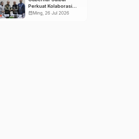
Perkuat Kolaborasi
Riset dengan BRIN
calendar_month
Ming, 26 Jul 2026
untuk Mendukung
Pembangunan Daerah