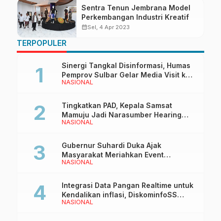
Sentra Tenun Jembrana Model
Perkembangan Industri Kreatif
calendar_month
Sel, 4 Apr 2023
TERPOPULER
Sinergi Tangkal Disinformasi, Humas
Pemprov Sulbar Gelar Media Visit ke
NASIONAL
Kantor Redaksi di Mamuju
Tingkatkan PAD, Kepala Samsat
Mamuju Jadi Narasumber Hearing
NASIONAL
Bersama Wakil Ketua I DPRD Sulbar
Gubernur Suhardi Duka Ajak
Masyarakat Meriahkan Event
NASIONAL
Manakarra Fair 2026
Integrasi Data Pangan Realtime untuk
Kendalikan inflasi, DiskominfoSS
NASIONAL
Sulbar Kembangkan Sistem SAPEDA