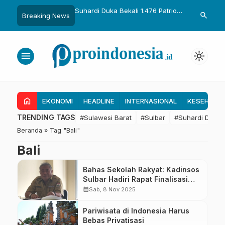
uka Dikukuhkan Adat
Suhardi Duka Bekali 1.476 Patriot
Gubernur Sul
search
Breaking News
Raih Gelar Sulo
Muda, Dorong Hasil Riset Jadi
Kolaborasi R
a
Dasar Kebijakan Transmigrasi
untuk Mend
Daerah
menu
light_mode
home
EKONOMI
HEADLINE
INTERNASIONAL
KESEHATA
TRENDING TAGS
#Sulawesi Barat
#Sulbar
#Suhardi Duka
Beranda
»
Tag "Bali"
Bali
Bahas Sekolah Rakyat: Kadinsos
Sulbar Hadiri Rapat Finalisasi
Readiness Criteria
calendar_month
Sab, 8 Nov 2025
Pariwisata di Indonesia Harus
Bebas Privatisasi