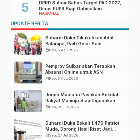
DPRD Sulbar Bahas Target PAD 2027,
Dinas PUPR Siap Optimalkan
NASIONAL
Pendapatan Daerah
UPDATE BERITA
Suhardi Duka Dikukuhkan Adat
Balanipa, Raih Gelar Sulo
Tappidena
calendar_month
Rab, 5 Agu 2026
Pemprov Sulbar akan Terapkan
Absensi Online untuk ASN
calendar_month
Rab, 5 Agu 2026
Junda Maulana Pastikan Sekolah
Rakyat Mamuju Siap Digunakan
calendar_month
Rab, 29 Jul 2026
Suhardi Duka Bekali 1.476 Patriot
Muda, Dorong Hasil Riset Jadi
Dasar Kebijakan Transmigrasi
calendar_month
Sen, 27 Jul 2026