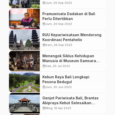
calendar_month
Jum, 29 Sep 2023
Pramuwisata Dadakan di Bali
Perlu Ditertibkan
calendar_month
Jum, 29 Sep 2023
RUU Kepariwisataan Mendorong
Koordinasi Pentahelix
calendar_month
Kam, 28 Sep 2023
Menengok Siklus Kehidupan
Manusia di Museum Samsara
Bali
calendar_month
Sab, 29 Jul 2023
Kebun Raya Bali Lengkapi
Pesona Bedugul
calendar_month
Jum, 30 Jun 2023
Genjot Pariwisata Bali, Brantas
Abipraya Kebut Selesaikan
Taman Segara Kerthi
calendar_month
Ming, 16 Apr 2023