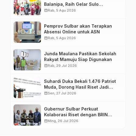
Balanipa, Raih Gelar Sulo
Tappidena
calendar_month
Rab, 5 Agu 2026
Pemprov Sulbar akan Terapkan
Absensi Online untuk ASN
calendar_month
Rab, 5 Agu 2026
Junda Maulana Pastikan Sekolah
Rakyat Mamuju Siap Digunakan
calendar_month
Rab, 29 Jul 2026
Suhardi Duka Bekali 1.476 Patriot
Muda, Dorong Hasil Riset Jadi
Dasar Kebijakan Transmigrasi
calendar_month
Sen, 27 Jul 2026
Gubernur Sulbar Perkuat
Kolaborasi Riset dengan BRIN
untuk Mendukung Pembangunan
calendar_month
Ming, 26 Jul 2026
Daerah