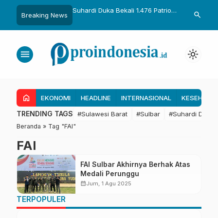
uka Dikukuhkan Adat
Suhardi Duka Bekali 1.476 Patriot
Gubernur Sul
search
Breaking News
Raih Gelar Sulo
Muda, Dorong Hasil Riset Jadi
Kolaborasi R
a
Dasar Kebijakan Transmigrasi
untuk Mend
Daerah
menu
light_mode
home
EKONOMI
HEADLINE
INTERNASIONAL
KESEHATA
TRENDING TAGS
#Sulawesi Barat
#Sulbar
#Suhardi Duka
Beranda
»
Tag "FAI"
FAI
FAI Sulbar Akhirnya Berhak Atas
Medali Perunggu
calendar_month
Jum, 1 Agu 2025
TERPOPULER