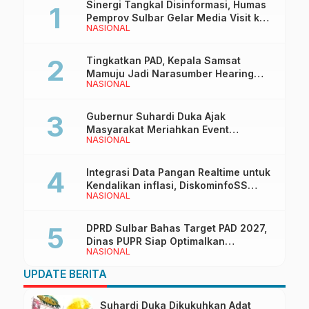
Sinergi Tangkal Disinformasi, Humas
Pemprov Sulbar Gelar Media Visit ke
NASIONAL
Kantor Redaksi di Mamuju
Tingkatkan PAD, Kepala Samsat
Mamuju Jadi Narasumber Hearing
NASIONAL
Bersama Wakil Ketua I DPRD Sulbar
Gubernur Suhardi Duka Ajak
Masyarakat Meriahkan Event
NASIONAL
Manakarra Fair 2026
Integrasi Data Pangan Realtime untuk
Kendalikan inflasi, DiskominfoSS
NASIONAL
Sulbar Kembangkan Sistem SAPEDA
DPRD Sulbar Bahas Target PAD 2027,
Dinas PUPR Siap Optimalkan
NASIONAL
Pendapatan Daerah
UPDATE BERITA
Suhardi Duka Dikukuhkan Adat