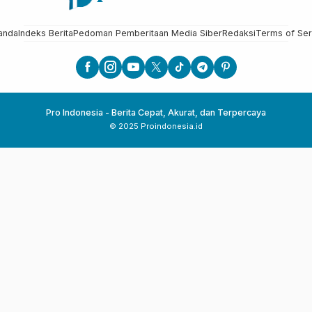
anda
Indeks Berita
Pedoman Pemberitaan Media Siber
Redaksi
Terms of Ser
Pro Indonesia - Berita Cepat, Akurat, dan Terpercaya
© 2025 Proindonesia.id