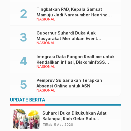
Tingkatkan PAD, Kepala Samsat
Mamuju Jadi Narasumber Hearing
NASIONAL
Bersama Wakil Ketua I DPRD Sulbar
Gubernur Suhardi Duka Ajak
Masyarakat Meriahkan Event
NASIONAL
Manakarra Fair 2026
Integrasi Data Pangan Realtime untuk
Kendalikan inflasi, DiskominfoSS
NASIONAL
Sulbar Kembangkan Sistem SAPEDA
Pemprov Sulbar akan Terapkan
Absensi Online untuk ASN
NASIONAL
UPDATE BERITA
Suhardi Duka Dikukuhkan Adat
Balanipa, Raih Gelar Sulo
Tappidena
calendar_month
Rab, 5 Agu 2026