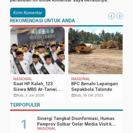
REKOMENDASI UNTUK ANDA
NASIONAL
NASIONAL
P
Saat HP Kalah, 123
BPC Benahi Lapangan
C
Siswa MBS At-Tanwir
Sepakbola Talondo
P
Mamuju Hafidz Al-
P
calendar_month
calendar_month
calendar_month
Rab, 3 Jun 2026
Rab, 18 Okt 2023
Quran
TERPOPULER
Sinergi Tangkal Disinformasi, Humas
Pemprov Sulbar Gelar Media Visit ke
NASIONAL
Kantor Redaksi di Mamuju