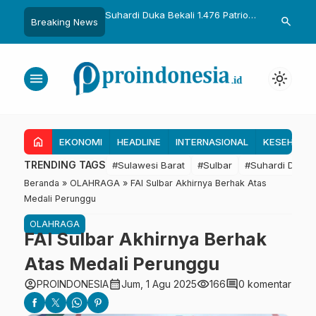
uka Dikukuhkan Adat
Suhardi Duka Bekali 1.476 Patriot
Gubernur Sul
search
Breaking News
Raih Gelar Sulo
Muda, Dorong Hasil Riset Jadi
Kolaborasi R
a
Dasar Kebijakan Transmigrasi
untuk Mend
Daerah
menu
light_mode
home
EKONOMI
HEADLINE
INTERNASIONAL
KESEHATA
TRENDING TAGS
#Sulawesi Barat
#Sulbar
#Suhardi Duka
Beranda
»
OLAHRAGA
»
FAI Sulbar Akhirnya Berhak Atas
Medali Perunggu
OLAHRAGA
FAI Sulbar Akhirnya Berhak
Atas Medali Perunggu
account_circle
calendar_month
visibility
comment
PROINDONESIA
Jum, 1 Agu 2025
166
0 komentar