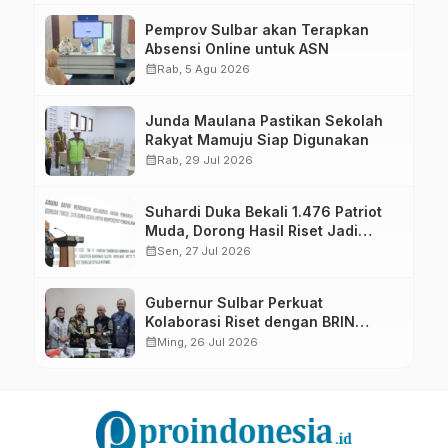
Pemprov Sulbar akan Terapkan
Absensi Online untuk ASN
calendar_month
Rab, 5 Agu 2026
Junda Maulana Pastikan Sekolah
Rakyat Mamuju Siap Digunakan
calendar_month
Rab, 29 Jul 2026
Suhardi Duka Bekali 1.476 Patriot
Muda, Dorong Hasil Riset Jadi
Dasar Kebijakan Transmigrasi
calendar_month
Sen, 27 Jul 2026
Gubernur Sulbar Perkuat
Kolaborasi Riset dengan BRIN
untuk Mendukung Pembangunan
calendar_month
Ming, 26 Jul 2026
Daerah