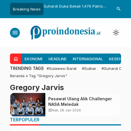
uka Dikukuhkan Adat
Suhardi Duka Bekali 1.476 Patriot
Gubernur Sul
search
Breaking News
Raih Gelar Sulo
Muda, Dorong Hasil Riset Jadi
Kolaborasi R
a
Dasar Kebijakan Transmigrasi
untuk Mend
Daerah
menu
light_mode
home
EKONOMI
HEADLINE
INTERNASIONAL
KESEHATA
TRENDING TAGS
#Sulawesi Barat
#Sulbar
#Suhardi Duka
Beranda
»
Tag "Gregory Jarvis"
Gregory Jarvis
Pesawat Ulang Alik Challenger
NASA Meledak
calendar_month
Rab, 28 Jan 2026
TERPOPULER