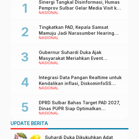
Sinergi Tangkal Disinformasi, Humas
Pemprov Sulbar Gelar Media Visit ke
NASIONAL
Kantor Redaksi di Mamuju
Tingkatkan PAD, Kepala Samsat
Mamuju Jadi Narasumber Hearing
NASIONAL
Bersama Wakil Ketua I DPRD Sulbar
Gubernur Suhardi Duka Ajak
Masyarakat Meriahkan Event
NASIONAL
Manakarra Fair 2026
Integrasi Data Pangan Realtime untuk
Kendalikan inflasi, DiskominfoSS
NASIONAL
Sulbar Kembangkan Sistem SAPEDA
DPRD Sulbar Bahas Target PAD 2027,
Dinas PUPR Siap Optimalkan
NASIONAL
Pendapatan Daerah
UPDATE BERITA
Suhardi Duka Dikukuhkan Adat