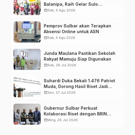
Balanipa, Raih Gelar Sulo
Tappidena
calendar_month
Rab, 5 Agu 2026
Pemprov Sulbar akan Terapkan
Absensi Online untuk ASN
calendar_month
Rab, 5 Agu 2026
Junda Maulana Pastikan Sekolah
Rakyat Mamuju Siap Digunakan
calendar_month
Rab, 29 Jul 2026
Suhardi Duka Bekali 1.476 Patriot
Muda, Dorong Hasil Riset Jadi
Dasar Kebijakan Transmigrasi
calendar_month
Sen, 27 Jul 2026
Gubernur Sulbar Perkuat
Kolaborasi Riset dengan BRIN
untuk Mendukung Pembangunan
calendar_month
Ming, 26 Jul 2026
Daerah