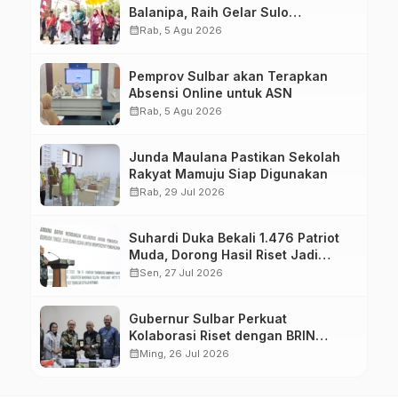
Balanipa, Raih Gelar Sulo
Tappidena
calendar_month
Rab, 5 Agu 2026
Pemprov Sulbar akan Terapkan
Absensi Online untuk ASN
calendar_month
Rab, 5 Agu 2026
Junda Maulana Pastikan Sekolah
Rakyat Mamuju Siap Digunakan
calendar_month
Rab, 29 Jul 2026
Suhardi Duka Bekali 1.476 Patriot
Muda, Dorong Hasil Riset Jadi
Dasar Kebijakan Transmigrasi
calendar_month
Sen, 27 Jul 2026
Gubernur Sulbar Perkuat
Kolaborasi Riset dengan BRIN
untuk Mendukung Pembangunan
calendar_month
Ming, 26 Jul 2026
Daerah