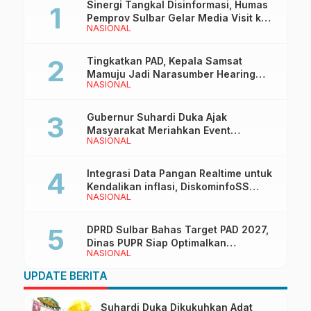
Sinergi Tangkal Disinformasi, Humas
Pemprov Sulbar Gelar Media Visit ke
NASIONAL
Kantor Redaksi di Mamuju
Tingkatkan PAD, Kepala Samsat
Mamuju Jadi Narasumber Hearing
NASIONAL
Bersama Wakil Ketua I DPRD Sulbar
Gubernur Suhardi Duka Ajak
Masyarakat Meriahkan Event
NASIONAL
Manakarra Fair 2026
Integrasi Data Pangan Realtime untuk
Kendalikan inflasi, DiskominfoSS
NASIONAL
Sulbar Kembangkan Sistem SAPEDA
DPRD Sulbar Bahas Target PAD 2027,
Dinas PUPR Siap Optimalkan
NASIONAL
Pendapatan Daerah
UPDATE BERITA
Suhardi Duka Dikukuhkan Adat