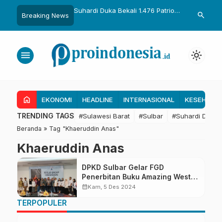
uka Dikukuhkan Adat
Suhardi Duka Bekali 1.476 Patriot
Gubernur Sul
search
Breaking News
Raih Gelar Sulo
Muda, Dorong Hasil Riset Jadi
Kolaborasi R
a
Dasar Kebijakan Transmigrasi
untuk Mend
Daerah
menu
light_mode
home
EKONOMI
HEADLINE
INTERNASIONAL
KESEHATA
TRENDING TAGS
#Sulawesi Barat
#Sulbar
#Suhardi Duka
Beranda
»
Tag "Khaeruddin Anas"
Khaeruddin Anas
DPKD Sulbar Gelar FGD
Penerbitan Buku Amazing West
Celebes
calendar_month
Kam, 5 Des 2024
TERPOPULER