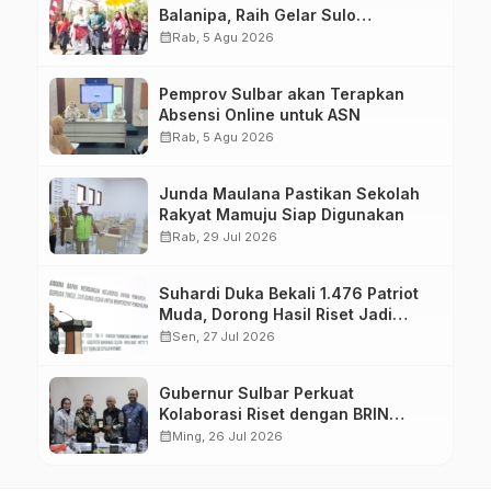
Balanipa, Raih Gelar Sulo
Tappidena
calendar_month
Rab, 5 Agu 2026
Pemprov Sulbar akan Terapkan
Absensi Online untuk ASN
calendar_month
Rab, 5 Agu 2026
Junda Maulana Pastikan Sekolah
Rakyat Mamuju Siap Digunakan
calendar_month
Rab, 29 Jul 2026
Suhardi Duka Bekali 1.476 Patriot
Muda, Dorong Hasil Riset Jadi
Dasar Kebijakan Transmigrasi
calendar_month
Sen, 27 Jul 2026
Gubernur Sulbar Perkuat
Kolaborasi Riset dengan BRIN
untuk Mendukung Pembangunan
calendar_month
Ming, 26 Jul 2026
Daerah