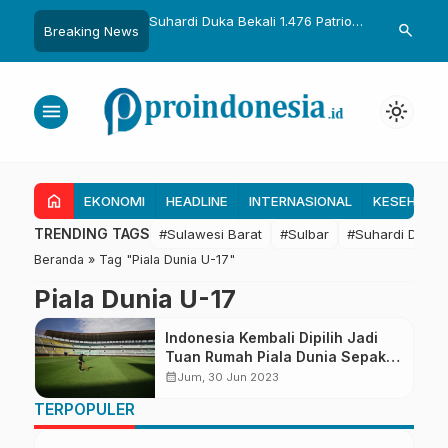
uka Dikukuhkan Adat
Suhardi Duka Bekali 1.476 Patriot
Gubernur Sul
search
Breaking News
Raih Gelar Sulo
Muda, Dorong Hasil Riset Jadi
Kolaborasi R
a
Dasar Kebijakan Transmigrasi
untuk Mend
Daerah
menu
light_mode
home
EKONOMI
HEADLINE
INTERNASIONAL
KESEHATA
TRENDING TAGS
#Sulawesi Barat
#Sulbar
#Suhardi Duka
Beranda
»
Tag "Piala Dunia U-17"
Piala Dunia U-17
Indonesia Kembali Dipilih Jadi
Tuan Rumah Piala Dunia Sepak
Bola
calendar_month
Jum, 30 Jun 2023
TERPOPULER