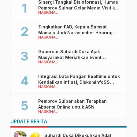
Sinergi Tangkal Disinformasi, Humas
Pemprov Sulbar Gelar Media Visit ke
NASIONAL
Kantor Redaksi di Mamuju
Tingkatkan PAD, Kepala Samsat
Mamuju Jadi Narasumber Hearing
NASIONAL
Bersama Wakil Ketua I DPRD Sulbar
Gubernur Suhardi Duka Ajak
Masyarakat Meriahkan Event
NASIONAL
Manakarra Fair 2026
Integrasi Data Pangan Realtime untuk
Kendalikan inflasi, DiskominfoSS
NASIONAL
Sulbar Kembangkan Sistem SAPEDA
Pemprov Sulbar akan Terapkan
Absensi Online untuk ASN
NASIONAL
UPDATE BERITA
Suhardi Duka Dikukuhkan Adat