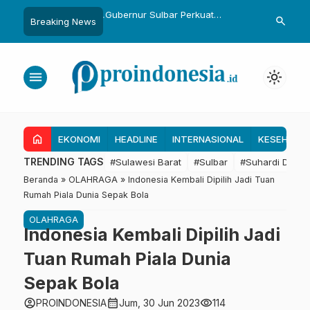
ka Bekali 1.476 Patriot
Gubernur Sulbar Perkuat
Temui Menter
search
Breaking News
ng Hasil Riset Jadi
Kolaborasi Riset dengan BRIN
Dapat 28 Ka
ijakan Transmigrasi
untuk Mendukung Pembangunan
Kapal 30 GT,
Daerah
Tambak Raky
menu
light_mode
home
EKONOMI
HEADLINE
INTERNASIONAL
KESEHATA
TRENDING TAGS
#Sulawesi Barat
#Sulbar
#Suhardi Duka
Beranda
»
OLAHRAGA
»
Indonesia Kembali Dipilih Jadi Tuan
Rumah Piala Dunia Sepak Bola
OLAHRAGA
Indonesia Kembali Dipilih Jadi
Tuan Rumah Piala Dunia
Sepak Bola
account_circle
calendar_month
visibility
PROINDONESIA
Jum, 30 Jun 2023
114