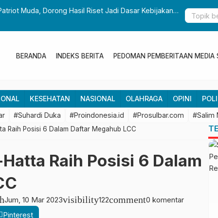
Patriot Muda, Dorong Hasil Riset Jadi Dasar Kebijakan
Gubernur S
Pembangun
BERANDA
INDEKS BERITA
PEDOMAN PEMBERITAAN MEDIA 
IONAL
KESEHATAN
NASIONAL
OLAHRAGA
OPINI
POLI
ar
#Suhardi Duka
#Proindonesia.id
#Prosulbar.com
#Salim
T
a Raih Posisi 6 Dalam Daftar Megahub LCC
Hatta Raih Posisi 6 Dalam
CC
h
visibility
comment
Jum, 10 Mar 2023
122
0 komentar
Pinterest