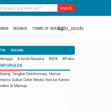
ulbar Perkuat Kolaborasi Riset dengan BRIN untuk Mendukung
search
an Daerah
light_mode
SIBER
REDAKSI
TERMS OF SERVICE
TIK
RAGAM
 Mengga
#Junda Maulana
#SDK
#Prabowo Subianto
#Mamu
ERPOPULER