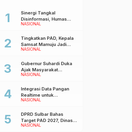
Sinergi Tangkal
Disinformasi, Humas
NASIONAL
Pemprov Sulbar Gelar
Media Visit ke Kantor
Redaksi di Mamuju
Tingkatkan PAD, Kepala
Samsat Mamuju Jadi
NASIONAL
Narasumber Hearing
Bersama Wakil Ketua I
DPRD Sulbar
Gubernur Suhardi Duka
Ajak Masyarakat
NASIONAL
Meriahkan Event
Manakarra Fair 2026
Integrasi Data Pangan
Realtime untuk
NASIONAL
Kendalikan inflasi,
DiskominfoSS Sulbar
Kembangkan Sistem
DPRD Sulbar Bahas
SAPEDA
Target PAD 2027, Dinas
NASIONAL
PUPR Siap Optimalkan