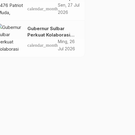
Dorong Hasil Riset Jadi
Sen, 27 Jul
calendar_month
Dasar Kebijakan
2026
Transmigrasi
Gubernur Sulbar
Perkuat Kolaborasi
Riset dengan BRIN
Ming, 26
calendar_month
untuk Mendukung
Jul 2026
Pembangunan Daerah