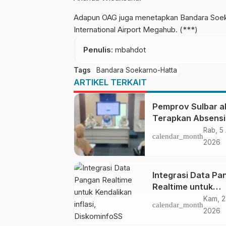
Adapun OAG juga menetapkan Bandara Soeka
International Airport Megahub.
(***)
Penulis
: mbahdot
Tags
Bandara Soekarno-Hatta
ARTIKEL TERKAIT
Pemprov Sulbar a
Terapkan Absensi
Online untuk ASN
Rab, 5
calendar_month
2026
Integrasi Data Pa
Realtime untuk
Kendalikan inflasi,
Kam, 2
calendar_month
DiskominfoSS Sul
2026
Kembangkan Sist