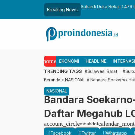
aih Gelar Sulo Tappidena
Suhardi Duka Bekali 1.476 
Breaking News
Transmigrasi
home
EKONOMI
HEADLINE
INTERNAS
TRENDING TAGS
#Sulawesi Barat
#Sulb
Beranda
»
NASIONAL
»
Bandara Soekarno-Hatt
NASIONAL
Bandara Soekarno-
Daftar Megahub L
account_circle
calendar_mont
mbahdot
Facebook
Twitter
Whatsapp