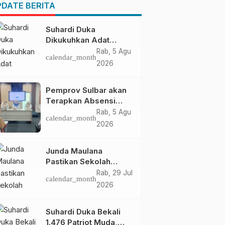
Pendapatan Daerah
DATE BERITA
Suhardi Duka
Dikukuhkan Adat
Balanipa, Raih Gelar
Rab, 5 Agu
calendar_month
Sulo Tappidena
2026
Pemprov Sulbar akan
Terapkan Absensi
Online untuk ASN
Rab, 5 Agu
calendar_month
2026
Junda Maulana
Pastikan Sekolah
Rakyat Mamuju Siap
Rab, 29 Jul
calendar_month
Digunakan
2026
Suhardi Duka Bekali
1.476 Patriot Muda,