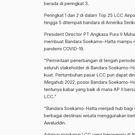
berada di peringkat 3.
Peringkat 1 dan 2 di dalam Top 25 LCC Airpo
hingga 5 ditempati bandara di Amerika Serik
President Director PT Angkasa Pura II Muh
membuat Bandara Soekarno-Hatta mampu men
pandemi COVID-19.
“Permintaan penerbangan di tengah periode 
seluruh stakeholder di Bandara Soekarno-Ha
kuat. Pertumbuhan pasar LCC pun dapat di
Megahub 2022, posisi Bandara Soekarno-Hat
tentunya kabar yang baik di mana AP II b
LCC.”
“Bandara Soekarno-Hatta menjadi hub bagi 
berbagai destinasi wisata menggunakan be
Awaluddin.
Adapun maskapai LCC yang beroperasi di Banda