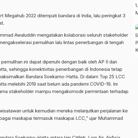
rt Megahub 2022 ditempati bandara di India, lalu peringkat 3
at.
ammad Awaluddin mengatakan kolaborasi seluruh stakeholder
gakselerasi pemulihan lalu lintas penerbangan di tengah
pemulihan ini dapat dipenuhi dengan baik oleh AP II dan
tta, sehingga konektivitas penerbangan di Indonesia tetap
maksimalkan Bandara Soekarno-Hatta. Di dalam Top 25 LCC
ta melebihi 2019 saat belum ada pandemi COVID-19. Ini
ersama stakeholder mampu mengakomodir permintaan terhadap
wisatawan untuk kemudian mereka melanjutkan perjalanan ke
rbagai maskapai termasuk maskapai LCC,” ujar Muhammad
ra Soekarno-Hatta antara lain Citilink, Lion Air, AirAsia