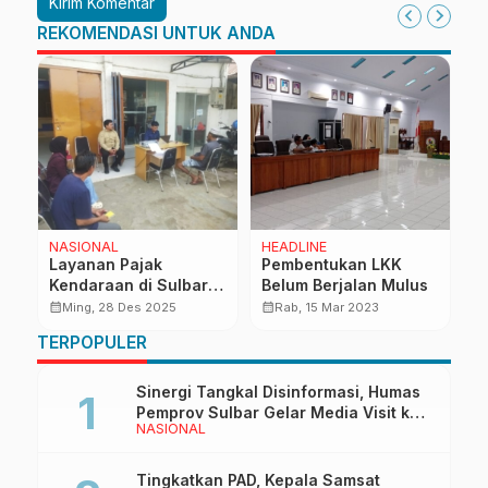
REKOMENDASI UNTUK ANDA
NASIONAL
HEADLINE
O
i
Layanan Pajak
Pembentukan LKK
S
Kendaraan di Sulbar
Belum Berjalan Mulus
S
Tetap Buka Selama
K
calendar_month
calendar_month
calendar_month
Ming, 28 Des 2025
Rab, 15 Mar 2023
Hari Libur
P
TERPOPULER
B
Sinergi Tangkal Disinformasi, Humas
Pemprov Sulbar Gelar Media Visit ke
NASIONAL
Kantor Redaksi di Mamuju
Tingkatkan PAD, Kepala Samsat