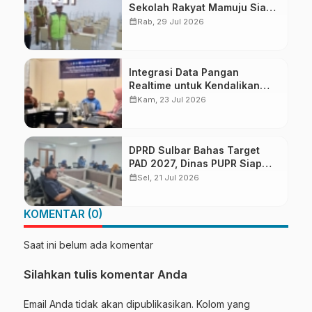
Sekolah Rakyat Mamuju Siap
Digunakan
calendar_month
Rab, 29 Jul 2026
Integrasi Data Pangan
Realtime untuk Kendalikan
inflasi, DiskominfoSS Sulbar
calendar_month
Kam, 23 Jul 2026
Kembangkan Sistem SAPEDA
DPRD Sulbar Bahas Target
PAD 2027, Dinas PUPR Siap
Optimalkan Pendapatan
calendar_month
Sel, 21 Jul 2026
Daerah
KOMENTAR (0)
Saat ini belum ada komentar
Silahkan tulis komentar Anda
Email Anda tidak akan dipublikasikan. Kolom yang