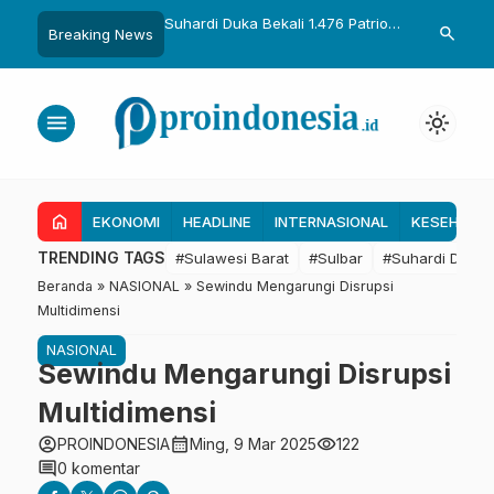
ka Bekali 1.476 Patriot
Gubernur Sulbar Perkuat
Temui Menter
search
Breaking News
ng Hasil Riset Jadi
Kolaborasi Riset dengan BRIN
Dapat 28 Ka
ijakan Transmigrasi
untuk Mendukung Pembangunan
Kapal 30 GT,
Daerah
Tambak Raky
menu
light_mode
home
EKONOMI
HEADLINE
INTERNASIONAL
KESEHATA
TRENDING TAGS
#Sulawesi Barat
#Sulbar
#Suhardi Duka
Beranda
»
NASIONAL
»
Sewindu Mengarungi Disrupsi
Multidimensi
NASIONAL
Sewindu Mengarungi Disrupsi
Multidimensi
account_circle
calendar_month
visibility
PROINDONESIA
Ming, 9 Mar 2025
122
comment
0 komentar