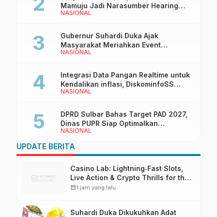
Mamuju Jadi Narasumber Hearing
NASIONAL
Bersama Wakil Ketua I DPRD Sulbar
Gubernur Suhardi Duka Ajak
Masyarakat Meriahkan Event
NASIONAL
Manakarra Fair 2026
Integrasi Data Pangan Realtime untuk
Kendalikan inflasi, DiskominfoSS
NASIONAL
Sulbar Kembangkan Sistem SAPEDA
DPRD Sulbar Bahas Target PAD 2027,
Dinas PUPR Siap Optimalkan
NASIONAL
Pendapatan Daerah
UPDATE BERITA
Casino Lab: Lightning‑Fast Slots,
Live Action & Crypto Thrills for the
Quick‑Play Enthusiast
calendar_month
1 jam yang lalu
Suhardi Duka Dikukuhkan Adat