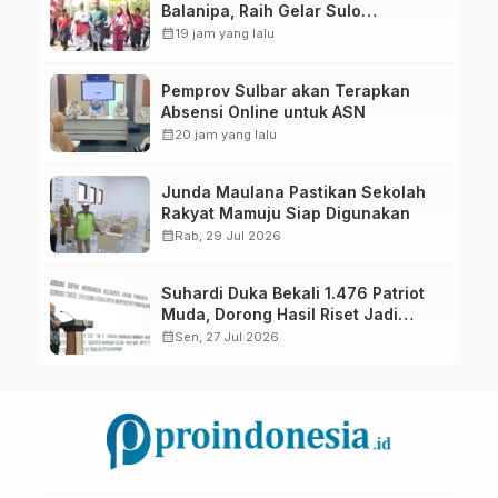
Balanipa, Raih Gelar Sulo
Tappidena
calendar_month
19 jam yang lalu
Pemprov Sulbar akan Terapkan
Absensi Online untuk ASN
calendar_month
20 jam yang lalu
Junda Maulana Pastikan Sekolah
Rakyat Mamuju Siap Digunakan
calendar_month
Rab, 29 Jul 2026
Suhardi Duka Bekali 1.476 Patriot
Muda, Dorong Hasil Riset Jadi
Dasar Kebijakan Transmigrasi
calendar_month
Sen, 27 Jul 2026