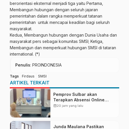
berorientasi eksternal menjadi tiga yaitu Pertama,
Membangun hubungan dengan seluruh jajaran
pemerintahan dalam rangka memperkuat tatanan
pemerintahan untuk mencapai keadilan bagi seluruh
masyarakat.
Kedua, Membangun hubungan dengan Dunia Usaha dan
masyarakat pers sebagai komunitas SMSI; Ketiga,
Membangun dan memperkuat hubungan SMSI di tataran
international. (*)
Penulis
: PROINDONESIA
Tags
Firdaus
SMSI
ARTIKEL TERKAIT
Pemprov Sulbar akan
Terapkan Absensi Online
untuk ASN
calendar_month
20 jam yang lalu
Junda Maulana Pastikan