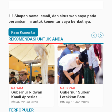
Simpan nama, email, dan situs web saya pada
peramban ini untuk komentar saya berikutnya.
REKOMENDASI UNTUK ANDA
RAGAM
NASIONAL
R
Gubernur Ridwan
Gubernur Sulbar
P
k
Kamil Apresiasi
Letakkan Batu
J
Inovasi Teknologi
Pertama Masjid An-
R
calendar_month
calendar_month
calendar_month
Sab, 22 Jul 2023
Ming, 18 Jan 2026
Produksi Pangan di
Nur Mamuju
TERPOPULER
Jawa Barat