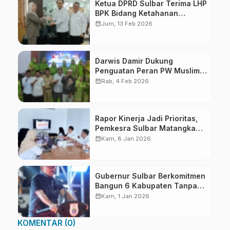
Ketua DPRD Sulbar Terima LHP
BPK Bidang Ketahanan
Pangan
calendar_month
Jum, 13 Feb 2026
Darwis Damir Dukung
Penguatan Peran PW Muslimat
NU di Era Modern
calendar_month
Rab, 4 Feb 2026
Rapor Kinerja Jadi Prioritas,
Pemkesra Sulbar Matangkan
Persiapan LKjIP dan LPPD
calendar_month
Kam, 8 Jan 2026
Gubernur Sulbar Berkomitmen
Bangun 6 Kabupaten Tanpa
Pilih Kasih
calendar_month
Kam, 1 Jan 2026
KOMENTAR (0)