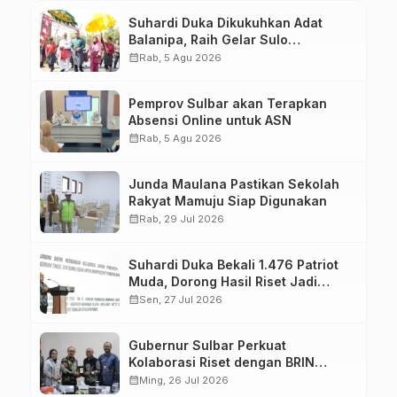
Suhardi Duka Dikukuhkan Adat
Balanipa, Raih Gelar Sulo
Tappidena
calendar_month
Rab, 5 Agu 2026
Pemprov Sulbar akan Terapkan
Absensi Online untuk ASN
calendar_month
Rab, 5 Agu 2026
Junda Maulana Pastikan Sekolah
Rakyat Mamuju Siap Digunakan
calendar_month
Rab, 29 Jul 2026
Suhardi Duka Bekali 1.476 Patriot
Muda, Dorong Hasil Riset Jadi
Dasar Kebijakan Transmigrasi
calendar_month
Sen, 27 Jul 2026
Gubernur Sulbar Perkuat
Kolaborasi Riset dengan BRIN
untuk Mendukung Pembangunan
calendar_month
Ming, 26 Jul 2026
Daerah