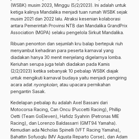
(WSBK) musim 2023, Minggu (5/2/2023). Ini adalah untuk
ketiga kalinya Mandalika menjadi tuan rumah WSBK sejak
musim 2021 dan 2022 lalu. Atraksi kesenian kolaborasi
antara Pemerintah Provinsi NTB dan Mandalika GrandPrix
Association (MGPA) selaku pengelola Sirkuit Mandalika.
Ribuan penonton dan sejumlah kru balap bertepuk riuh
menyambut kehadiran para peserta karnaval yang
diadakan hanya 30 menit menjelang digelarnya lomba.
Keriuhan serupa juga telah diadakan pada Kamis
(2/2/2023) ketika sebanyak 10 pebalap WSBK diajak
untuk mengikuti karnaval budaya yaitu menjadi pengiring
acara adat
nyongkolan
, atau upacara pernikahan
pengantin Sasak.
Kedelapan pebalap itu adalah Axel Bassani dari
Motocorsa Racing, Can Oncu (Puccetti Racing), Phillip
Oetti (Team GoEleven), Hafidz Syahrin (Petronas MIE
Racing), dan Lorenzo Baldassarri (GMT94 Yamaha).
Kemudian ada Nicholas Spinelli (VFT Racing Yamaha),
Bahattin Sofuoglu (MV Agusta Reparto Corse), dan Adam