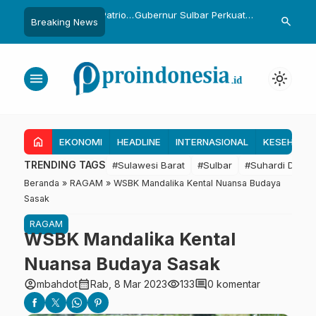
ka Bekali 1.476 Patriot
Gubernur Sulbar Perkuat
Temui Menter
search
Breaking News
…
ng Hasil Riset Jadi
Kolaborasi Riset dengan BRIN
Dapat 28 Ka
ijakan Transmigrasi
untuk Mendukung Pembangunan
Kapal 30 GT,
Daerah
Tambak Raky
menu
light_mode
home
EKONOMI
HEADLINE
INTERNASIONAL
KESEHATA
TRENDING TAGS
#Sulawesi Barat
#Sulbar
#Suhardi Duka
Beranda
»
RAGAM
»
WSBK Mandalika Kental Nuansa Budaya
Sasak
RAGAM
WSBK Mandalika Kental
Nuansa Budaya Sasak
account_circle
calendar_month
visibility
comment
mbahdot
Rab, 8 Mar 2023
133
0 komentar