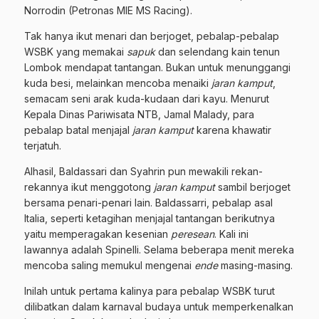
Norrodin (Petronas MIE MS Racing).
Tak hanya ikut menari dan berjoget, pebalap-pebalap
WSBK yang memakai
sapuk
dan selendang kain tenun
Lombok mendapat tantangan. Bukan untuk menunggangi
kuda besi, melainkan mencoba menaiki
jaran kamput
,
semacam seni arak kuda-kudaan dari kayu. Menurut
Kepala Dinas Pariwisata NTB, Jamal Malady, para
pebalap batal menjajal
jaran kamput
karena khawatir
terjatuh.
Alhasil, Baldassari dan Syahrin pun mewakili rekan-
rekannya ikut menggotong
jaran kamput
sambil berjoget
bersama penari-penari lain. Baldassarri, pebalap asal
Italia, seperti ketagihan menjajal tantangan berikutnya
yaitu memperagakan kesenian
peresean
. Kali ini
lawannya adalah Spinelli. Selama beberapa menit mereka
mencoba saling memukul mengenai
ende
masing-masing.
Inilah untuk pertama kalinya para pebalap WSBK turut
dilibatkan dalam karnaval budaya untuk memperkenalkan