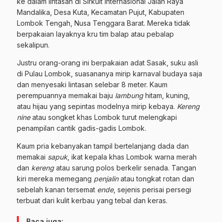
ke dalam lintasan di Sirkuit Internasional Jalan Raya
Mandalika, Desa Kuta, Kecamatan Pujut, Kabupaten
Lombok Tengah, Nusa Tenggara Barat. Mereka tidak
berpakaian layaknya kru tim balap atau pebalap
sekalipun.
Justru orang-orang ini berpakaian adat Sasak, suku asli
di Pulau Lombok, suasananya mirip karnaval budaya saja
dan menyesaki lintasan selebar 8 meter. Kaum
perempuannya memakai baju
lambung
hitam, kuning,
atau hijau yang sepintas modelnya mirip kebaya.
Kereng
nine
atau songket khas Lombok turut melengkapi
penampilan cantik gadis-gadis Lombok.
Kaum pria kebanyakan tampil bertelanjang dada dan
memakai
sapuk
, ikat kepala khas Lombok warna merah
dan
kereng
atau sarung polos berkelir senada. Tangan
kiri mereka memegang
penjalin
atau tongkat rotan dan
sebelah kanan tersemat
ende
, sejenis perisai persegi
terbuat dari kulit kerbau yang tebal dan keras.
Baca juga: