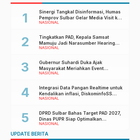
Sinergi Tangkal Disinformasi, Humas
Pemprov Sulbar Gelar Media Visit ke
NASIONAL
Kantor Redaksi di Mamuju
Tingkatkan PAD, Kepala Samsat
Mamuju Jadi Narasumber Hearing
NASIONAL
Bersama Wakil Ketua I DPRD Sulbar
Gubernur Suhardi Duka Ajak
Masyarakat Meriahkan Event
NASIONAL
Manakarra Fair 2026
Integrasi Data Pangan Realtime untuk
Kendalikan inflasi, DiskominfoSS
NASIONAL
Sulbar Kembangkan Sistem SAPEDA
DPRD Sulbar Bahas Target PAD 2027,
Dinas PUPR Siap Optimalkan
NASIONAL
Pendapatan Daerah
UPDATE BERITA