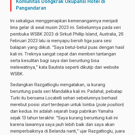
Komunitas Dongkrak Okupansi Hotel di
Pangandaran
Ini sekaligus menggenapkan kemenangannya menjadi
lima gelar di awal musim 2023 ini. Sebelumnya pada seri
pembuka WSBK 2023 di Sirkuit Phillip Island, Australia, 26
Februari 2023 lalu ia menyapu bersih tiga juara sesi
balapan yang diikuti. “Saya betul-betul puas dengan hasil
kali ini. Treknya sangat cepat dan memberi tantangan
serta kesulitan bagi saya dan beruntung bisa
melewatinya,” kata Bautista seperti dikutip dari website
WSBK.
Sedangkan Razgatlioglu mengatakan, ia kurang
beruntung pada seri Mandalika kali ini. Padahal, pebalap
Turki itu bersama Locatelli sehari sebelumnya berhasil
merebut posisi
start
terdepan untuk lomba (
pole position
)
dan kedua. Ini adalah sejarah bagi pabrikan Yamaha
sejak 13 tahun terakhir. “Saya kurang beruntung kali ini
karena lawannya saya jauh lebih baik dan saya akan
memperbaikinya di Belanda nanti,” ujar Razgatlioglu, juara