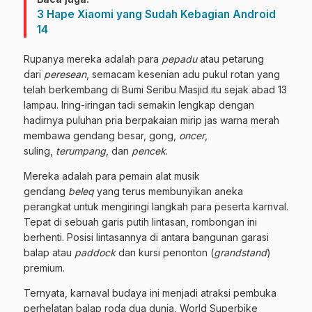
3 Hape Xiaomi yang Sudah Kebagian Android
14
Rupanya mereka adalah para
pepadu
atau petarung
dari
peresean
, semacam kesenian adu pukul rotan yang
telah berkembang di Bumi Seribu Masjid itu sejak abad 13
lampau. Iring-iringan tadi semakin lengkap dengan
hadirnya puluhan pria berpakaian mirip jas warna merah
membawa gendang besar, gong,
oncer
,
suling,
terumpang
, dan
pencek
.
Mereka adalah para pemain alat musik
gendang
beleq
yang terus membunyikan aneka
perangkat untuk mengiringi langkah para peserta karnval.
Tepat di sebuah garis putih lintasan, rombongan ini
berhenti. Posisi lintasannya di antara bangunan garasi
balap atau
paddock
dan kursi penonton (
grandstand
)
premium.
Ternyata, karnaval budaya ini menjadi atraksi pembuka
perhelatan balap roda dua dunia, World Superbike