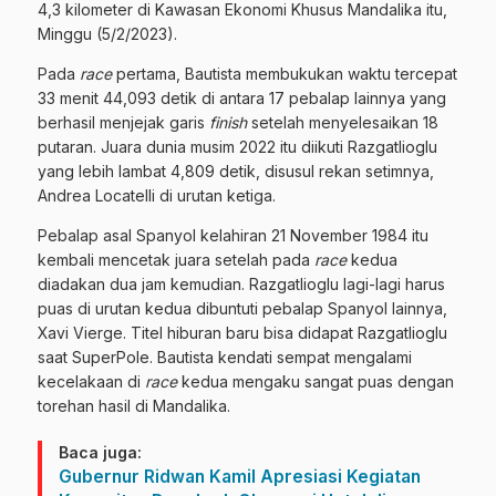
4,3 kilometer di Kawasan Ekonomi Khusus Mandalika itu,
Minggu (5/2/2023).
Pada
race
pertama, Bautista membukukan waktu tercepat
33 menit 44,093 detik di antara 17 pebalap lainnya yang
berhasil menjejak garis
finish
setelah menyelesaikan 18
putaran. Juara dunia musim 2022 itu diikuti Razgatlioglu
yang lebih lambat 4,809 detik, disusul rekan setimnya,
Andrea Locatelli di urutan ketiga.
Pebalap asal Spanyol kelahiran 21 November 1984 itu
kembali mencetak juara setelah pada
race
kedua
diadakan dua jam kemudian. Razgatlioglu lagi-lagi harus
puas di urutan kedua dibuntuti pebalap Spanyol lainnya,
Xavi Vierge. Titel hiburan baru bisa didapat Razgatlioglu
saat SuperPole. Bautista kendati sempat mengalami
kecelakaan di
race
kedua mengaku sangat puas dengan
torehan hasil di Mandalika.
Baca juga:
Gubernur Ridwan Kamil Apresiasi Kegiatan