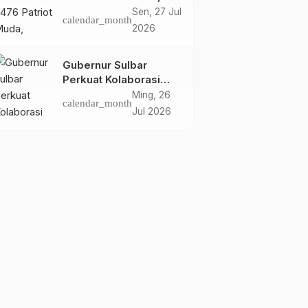
Dorong Hasil Riset Jadi
Sen, 27 Jul
calendar_month
Dasar Kebijakan
2026
Transmigrasi
Gubernur Sulbar
Perkuat Kolaborasi
Riset dengan BRIN
Ming, 26
calendar_month
untuk Mendukung
Jul 2026
Pembangunan Daerah