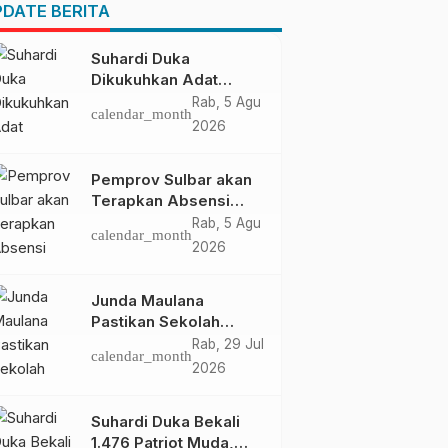
Pendapatan Daerah
DATE BERITA
Suhardi Duka
Dikukuhkan Adat
Balanipa, Raih Gelar
Rab, 5 Agu
calendar_month
Sulo Tappidena
2026
Pemprov Sulbar akan
Terapkan Absensi
Online untuk ASN
Rab, 5 Agu
calendar_month
2026
Junda Maulana
Pastikan Sekolah
Rakyat Mamuju Siap
Rab, 29 Jul
calendar_month
Digunakan
2026
Suhardi Duka Bekali
1.476 Patriot Muda,