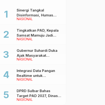
Sinergi Tangkal
Disinformasi, Humas
NASIONAL
Pemprov Sulbar Gelar
Media Visit ke Kantor
Redaksi di Mamuju
Tingkatkan PAD, Kepala
Samsat Mamuju Jadi
NASIONAL
Narasumber Hearing
Bersama Wakil Ketua I
DPRD Sulbar
Gubernur Suhardi Duka
Ajak Masyarakat
NASIONAL
Meriahkan Event
Manakarra Fair 2026
Integrasi Data Pangan
Realtime untuk
NASIONAL
Kendalikan inflasi,
DiskominfoSS Sulbar
Kembangkan Sistem
DPRD Sulbar Bahas
SAPEDA
Target PAD 2027, Dinas
NASIONAL
PUPR Siap Optimalkan