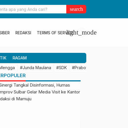
ulbar Perkuat Kolaborasi Riset dengan BRIN untuk Mendukung
search
an Daerah
light_mode
SIBER
REDAKSI
TERMS OF SERVICE
TIK
RAGAM
 Mengga
#Junda Maulana
#SDK
#Prabowo Subianto
#Mamu
ERPOPULER