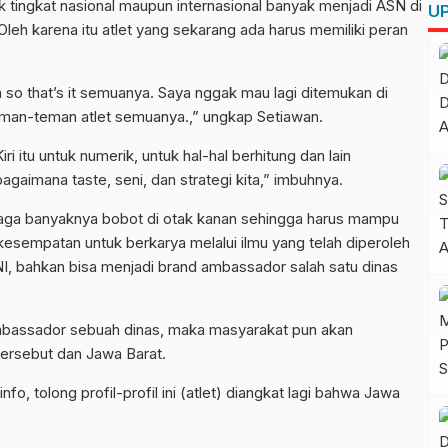
k tingkat nasional maupun internasional banyak menjadi ASN di
UP
leh karena itu atlet yang sekarang ada harus memiliki peran
 so that’s it semuanya. Saya nggak mau lagi ditemukan di
eman-teman atlet semuanya.,” ungkap Setiawan.
iri itu untuk numerik, untuk hal-hal berhitung dan lain
gaimana taste, seni, dan strategi kita,” imbuhnya.
aga banyaknya bobot di otak kanan sehingga harus mampu
esempatan untuk berkarya melalui ilmu yang telah diperoleh
ONI, bahkan bisa menjadi brand ambassador salah satu dinas
 ambassador sebuah dinas, maka masyarakat pun akan
 tersebut dan Jawa Barat.
, tolong profil-profil ini (atlet) diangkat lagi bahwa Jawa