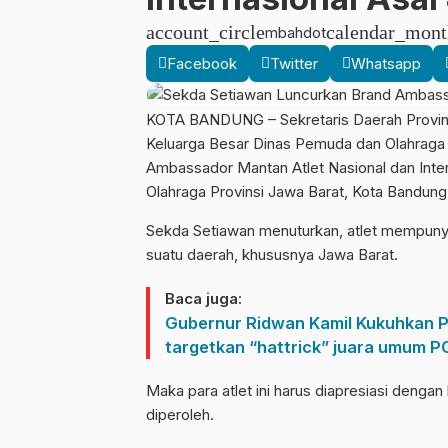
account_circle
calendar_mont
mbahdot
Facebook
Twitter
Whatsapp
KOTA BANDUNG – Sekretaris Daerah Provins
Keluarga Besar Dinas Pemuda dan Olahraga 
Ambassador Mantan Atlet Nasional dan Inter
Olahraga Provinsi Jawa Barat, Kota Bandung,
Sekda Setiawan menuturkan, atlet mempuny
suatu daerah, khususnya Jawa Barat.
Baca juga:
Gubernur Ridwan Kamil Kukuhkan P
targetkan “hattrick” juara umum 
Maka para atlet ini harus diapresiasi denga
diperoleh.