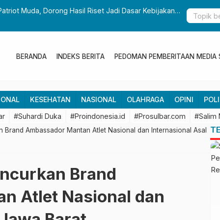
Patriot Muda, Dorong Hasil Riset Jadi Dasar Kebijakan
Gubernur S
Pembangun
BERANDA
INDEKS BERITA
PEDOMAN PEMBERITAAN MEDIA 
IONAL
KESEHATAN
NASIONAL
OLAHRAGA
OPINI
POLI
ar
#Suhardi Duka
#Proindonesia.id
#Prosulbar.com
#Salim
T
 Brand Ambassador Mantan Atlet Nasional dan Internasional Asal
uncurkan Brand
 Atlet Nasional dan
 Jawa Barat