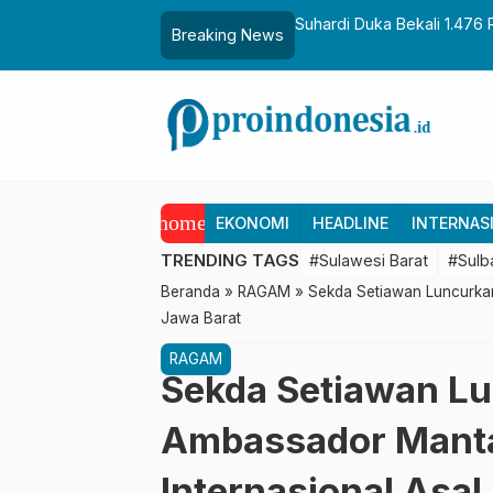
aih Gelar Sulo Tappidena
Suhardi Duka Bekali 1.476 
Breaking News
Transmigrasi
home
EKONOMI
HEADLINE
INTERNAS
TRENDING TAGS
#Sulawesi Barat
#Sulb
Beranda
»
RAGAM
»
Sekda Setiawan Luncurkan
Jawa Barat
RAGAM
Sekda Setiawan L
Ambassador Mantan
Internasional Asal