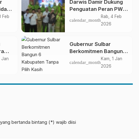
r
Darwis Damir Dukung
idang
Penguatan Peran PW
n
Muslimat NU di Era
3 Feb
Rab, 4 Feb
calendar_month
Modern
2026
i
Gubernur Sulbar
ra
Berkomitmen Bangun 6
n
Kabupaten Tanpa Pilih
 Jan
Kam, 1 Jan
calendar_month
an
Kasih
2026
yang bertanda bintang (*) wajib diisi