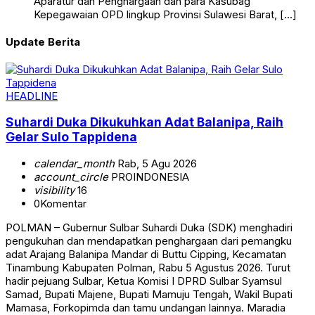
Aparatur dan Penghargaan dan para Kasubag
Kepegawaian OPD lingkup Provinsi Sulawesi Barat, […]
Update Berita
HEADLINE
Suhardi Duka Dikukuhkan Adat Balanipa, Raih
Gelar Sulo Tappidena
calendar_month
Rab, 5 Agu 2026
account_circle
PROINDONESIA
visibility
16
0
Komentar
POLMAN – Gubernur Sulbar Suhardi Duka (SDK) menghadiri
pengukuhan dan mendapatkan penghargaan dari pemangku
adat Arajang Balanipa Mandar di Buttu Cipping, Kecamatan
Tinambung Kabupaten Polman, Rabu 5 Agustus 2026. Turut
hadir pejuang Sulbar, Ketua Komisi I DPRD Sulbar Syamsul
Samad, Bupati Majene, Bupati Mamuju Tengah, Wakil Bupati
Mamasa, Forkopimda dan tamu undangan lainnya. Maradia