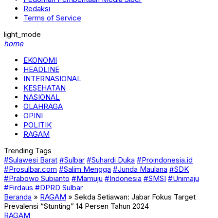
Redaksi
Terms of Service
light_mode
home
EKONOMI
HEADLINE
INTERNASIONAL
KESEHATAN
NASIONAL
OLAHRAGA
OPINI
POLITIK
RAGAM
Trending Tags
#Sulawesi Barat
#Sulbar
#Suhardi Duka
#Proindonesia.id
#Prosulbar.com
#Salim Mengga
#Junda Maulana
#SDK
#Prabowo Subianto
#Mamuju
#Indonesia
#SMSI
#Unimaju
#Firdaus
#DPRD Sulbar
Beranda
»
RAGAM
»
Sekda Setiawan: Jabar Fokus Target
Prevalensi “Stunting” 14 Persen Tahun 2024
RAGAM