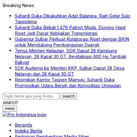
Breaking News
Suhardi Duka Dikukuhkan Adat Balanipa, Raih Gelar Sulo
Tappidena
Suhardi Duka Bekali 1.476 Patriot Muda, Dorong Hasil
Riset Jadi Dasar Kebijakan Transmigrasi
Gubernur Sulbar Perkuat Kolaborasi Riset dengan BRIN
untuk Mendukung Pembangunan Daerah
Temui Menteri Kelautan, SDK Dapat 28 Kampung
Nelayan, 28 Kapal 30 GT, Revitalisasi 400 Ha Tambak
Rakyat
SDK Audiensi ke Menteri KKP, Sulbar Dapat 28 Desa
Nelayan dan 28 Kapal 30 GT
Resmikan Kantor Taspen Mamuju, Suhardi Duka
Promosikan Udara Bersih dan Komoditas Unggulan
search
search
menu
Beranda
Indeks Berita
Pedoman Pemberitaan Media Siber