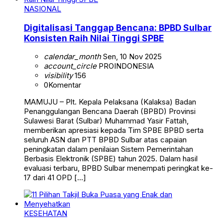
NASIONAL
Digitalisasi Tanggap Bencana: BPBD Sulbar
Konsisten Raih Nilai Tinggi SPBE
calendar_month
Sen, 10 Nov 2025
account_circle
PROINDONESIA
visibility
156
0
Komentar
MAMUJU – Plt. Kepala Pelaksana (Kalaksa) Badan
Penanggulangan Bencana Daerah (BPBD) Provinsi
Sulawesi Barat (Sulbar) Muhammad Yasir Fattah,
memberikan apresiasi kepada Tim SPBE BPBD serta
seluruh ASN dan PTT BPBD Sulbar atas capaian
peningkatan dalam penilaian Sistem Pemerintahan
Berbasis Elektronik (SPBE) tahun 2025. Dalam hasil
evaluasi terbaru, BPBD Sulbar menempati peringkat ke-
17 dari 41 OPD […]
KESEHATAN