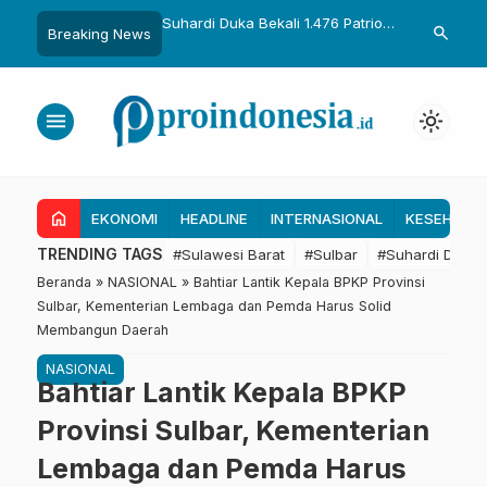
uka Dikukuhkan Adat
Suhardi Duka Bekali 1.476 Patriot
Gubernur Sul
search
Breaking News
Raih Gelar Sulo
Muda, Dorong Hasil Riset Jadi
Kolaborasi R
a
Dasar Kebijakan Transmigrasi
untuk Mend
Daerah
menu
light_mode
home
EKONOMI
HEADLINE
INTERNASIONAL
KESEHATA
TRENDING TAGS
#Sulawesi Barat
#Sulbar
#Suhardi Duka
Beranda
»
NASIONAL
»
Bahtiar Lantik Kepala BPKP Provinsi
Sulbar, Kementerian Lembaga dan Pemda Harus Solid
Membangun Daerah
NASIONAL
Bahtiar Lantik Kepala BPKP
Provinsi Sulbar, Kementerian
Lembaga dan Pemda Harus