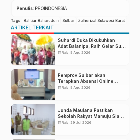
Penulis
: PROINDONESIA
Tags
Bahtiar Baharuddin
Sulbar
Zulherizal Sulawesi Barat
ARTIKEL TERKAIT
Suhardi Duka Dikukuhkan
Adat Balanipa, Raih Gelar Sulo
Tappidena
calendar_month
Rab, 5 Agu 2026
Pemprov Sulbar akan
Terapkan Absensi Online
untuk ASN
calendar_month
Rab, 5 Agu 2026
Junda Maulana Pastikan
Sekolah Rakyat Mamuju Siap
Digunakan
calendar_month
Rab, 29 Jul 2026