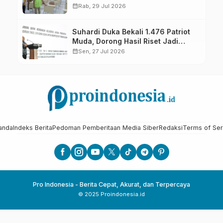
calendar_month
Rab, 29 Jul 2026
Suhardi Duka Bekali 1.476 Patriot
Muda, Dorong Hasil Riset Jadi
Dasar Kebijakan Transmigrasi
calendar_month
Sen, 27 Jul 2026
anda
Indeks Berita
Pedoman Pemberitaan Media Siber
Redaksi
Terms of Ser
Pro Indonesia - Berita Cepat, Akurat, dan Terpercaya
© 2025 Proindonesia.id