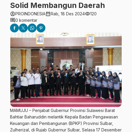
Solid Membangun Daerah
account_circle
calendar_month
visibility
PROINDONESIA
Rab, 18 Des 2024
120
comment
0 komentar
MAMUJU – Penjabat Gubernur Provinsi Sulawesi Barat
Bahtiar Baharuddin melantik Kepala Badan Pengawasan
Keuangan dan Pembangunan (BPKP) Provinsi Sulbar,
Zulherizal, di Rujab Gubernur Sulbar, Selasa 17 Desember