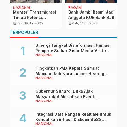
NASIONAL
RAGAM
N
Menteri Transmigrasi
Bank Jambi Resmi Jadi
P
Tinjau Potensi
Anggota KUB Bank BJB
K
Kawasan Transmigrasi
M
calendar_month
calendar_month
calendar_month
Sab, 19 Jul 2025
Rab, 17 Jul 2024
di Sulbar
P
TERPOPULER
Sinergi Tangkal Disinformasi, Humas
Pemprov Sulbar Gelar Media Visit ke
NASIONAL
Kantor Redaksi di Mamuju
Tingkatkan PAD, Kepala Samsat
Mamuju Jadi Narasumber Hearing
NASIONAL
Bersama Wakil Ketua I DPRD Sulbar
Gubernur Suhardi Duka Ajak
Masyarakat Meriahkan Event
NASIONAL
Manakarra Fair 2026
Integrasi Data Pangan Realtime untuk
Kendalikan inflasi, DiskominfoSS
NASIONAL
Sulbar Kembangkan Sistem SAPEDA