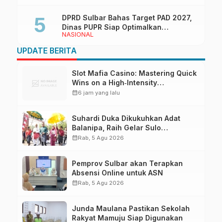
DPRD Sulbar Bahas Target PAD 2027,
Dinas PUPR Siap Optimalkan
NASIONAL
Pendapatan Daerah
UPDATE BERITA
Slot Mafia Casino: Mastering Quick
Wins on a High‑Intensity
Playground
calendar_month
6 jam yang lalu
Suhardi Duka Dikukuhkan Adat
Balanipa, Raih Gelar Sulo
Tappidena
calendar_month
Rab, 5 Agu 2026
Pemprov Sulbar akan Terapkan
Absensi Online untuk ASN
calendar_month
Rab, 5 Agu 2026
Junda Maulana Pastikan Sekolah
Rakyat Mamuju Siap Digunakan